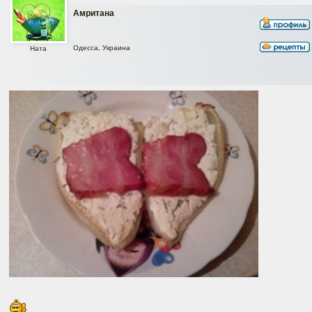
Амритана
Одесса, Украина
Ната