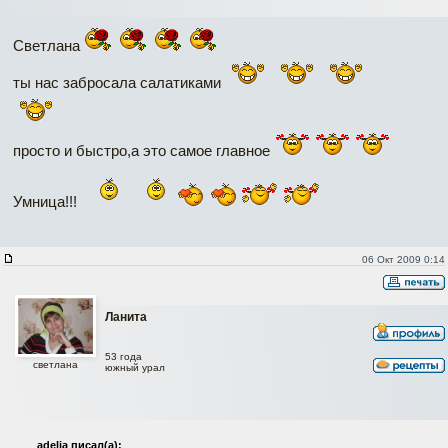
Светлана
ты нас забросала салатиками
просто и быстро,а это самое главное
Умница!!!
06 Окт 2009 0:14
Ланита
53 года
светлана
южный урал
adelja писал(а):