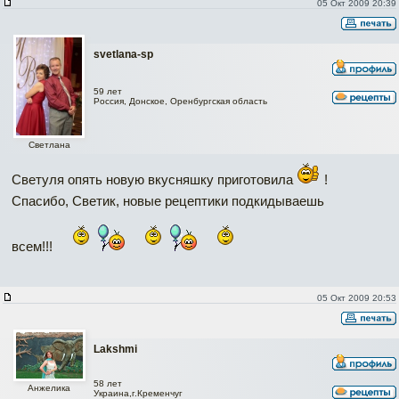
05 Окт 2009 20:39
svetlana-sp
59 лет
Россия, Донское, Оренбургская область
Светлана
Светуля опять новую вкусняшку приготовила
!
Спасибо, Светик, новые рецептики подкидываешь
всем!!!
05 Окт 2009 20:53
Lakshmi
58 лет
Анжелика
Украина,г.Кременчуг