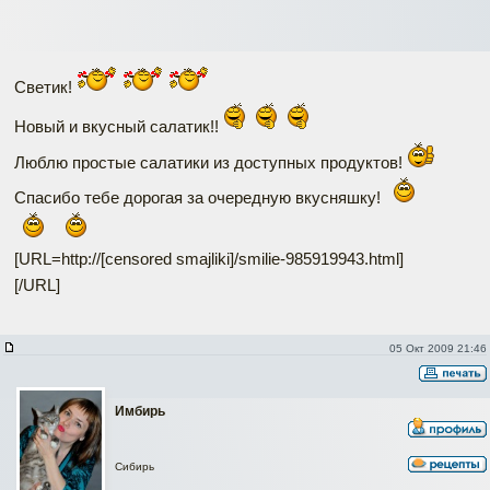
Светик!
Новый и вкусный салатик!!
Люблю простые салатики из доступных продуктов!
Спасибо тебе дорогая за очередную вкусняшку!
[URL=http://[censored smajliki]/smilie-985919943.html]
[/URL]
05 Окт 2009 21:46
Имбирь
Сибирь