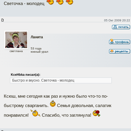
Светочка - молодец
05 Окт 2009 20:22
Ланита
53 года
светлана
южный урал
KceHbka писал(а):
Быстро и вкусно.
Светочка - молодец
Ксюш, мне сегодня как раз и нужно было что-то по-
быстрому сварганить.
Семья довольная, салатик
понравился!
Спасибо, что заглянула!