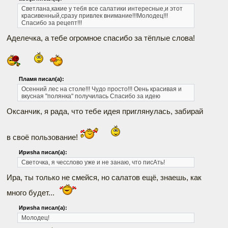
Светлана,какие у тебя все салатики интересные,и этот
красивенный,сразу привлек внимание!!!Молодец!!!
Спасибо за рецепт!!!
Аделечка, а тебе огромное спасибо за тёплые слова!
Пламя писал(а):
Осенний лес на столе!!! Чудо просто!!! Оень красивая и
вкусная "полянка" получилась Спасибо за идею
Оксанчик, я рада, что тебе идея приглянулась, забирай
в своё пользование!
Ириshа писал(а):
Светочка, я чесслово уже и не занаю, что писАть!
Ира, ты только не смейся, но салатов ещё, знаешь, как
много будет...
Ириshа писал(а):
Молодец!