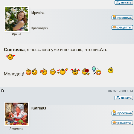
Ириshа
Красноярск
Ирина
Светочка
, я чесслово уже и не занаю, что писАть!
Молодец!
06 Окт 2009 0:14
Katrin03
Людмила