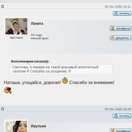
05 Окт 2009 19:12
Ланита
53 года
светлана
южный урал
Апполинария писал(а):
Светочка, я первая на такой красивый аппетитный
салатик !!!
Спасибо за угощение, !!!
Наташа, угощайся, дорогая!
Спасибо за внимание!
05 Окт 2009 19:28
Ирулька