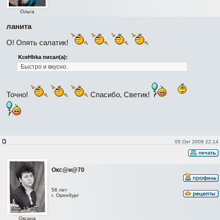
Ольга
ланита
О! Опять салатик!
KceHbka писал(а):
Быстро и вкусно.
Точно!
Спасибо, Светик!
05 Окт 2009 22:14
Окc@н@70
56 лет
г. Оренбург
Оксана