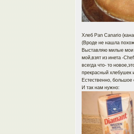
Хлеб Pan Canario (кана
(Вроде не нашла похож
Выставляю милые мои 
мой,взят из инета -Che
всегда что- то новое,э
прекрасный хлебушек и
Естественно, большое 
И так нам нужно: