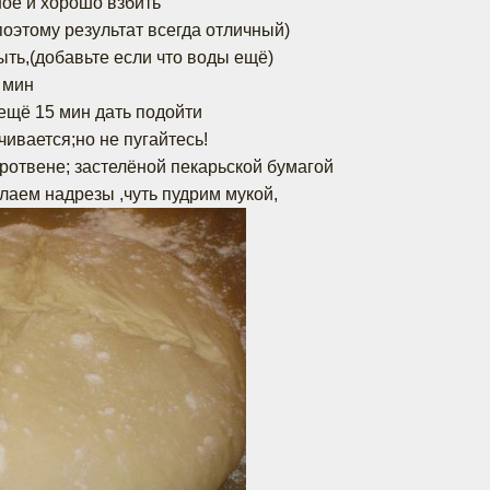
ное и хорошо взбить
поэтому результат всегда отличный)
ыть,(добавьте если что воды ещё)
 мин
 ещё 15 мин дать подойти
чивается;но не пугайтесь!
ротвене; застелёной пекарьской бумагой
лаем надрезы ,чуть пудрим мукой,