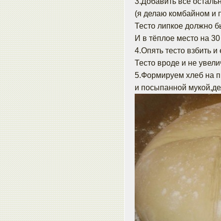
3.Добавить всё осталь
(я делаю комбайном и 
Тесто липкое должно б
И в тёплое место на 30
4.Опять тесто взбить и
Тесто вроде и не увели
5.Формируем хлеб на п
и посыпанной мукой,де