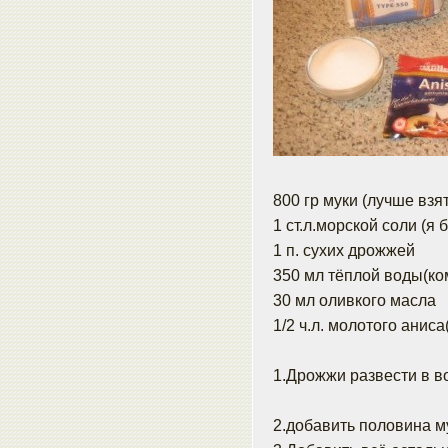
800 гр муки (лучше взя
1 ст.л.морской соли (я
1 п. сухих дрожжей
350 мл тёплой воды(к
30 мл оливкого масла
1/2 ч.л. молотого аниса
1.Дрожжи развести в в
2.добавить половина м