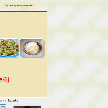
Кулинарные рецепты
еб)
katinka
18:44