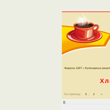
Форумы SAY7
»
Кулинарные реце
Хл
На страницу
1
,
2
»
Хлеб Pan Canario (канарский хлеб