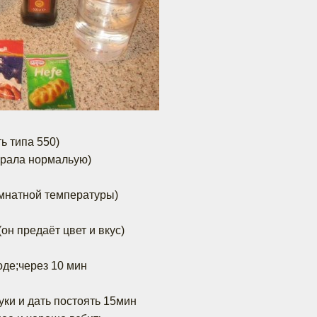
ть типа 550)
 брала нормальую)
омнатной температуры)
(он предаёт цвет и вкус)
оде;через 10 мин
уки и дать постоять 15мин