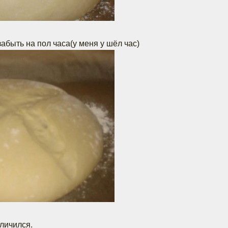
абыть на пол часа(у меня у шёл час)
еличился.