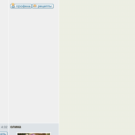
олина
 4:32