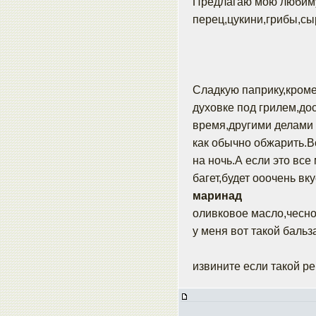
Предлагаю мою любиму
перец,цукини,грибы,сы
Сладкую паприку,кроме 
духовке под грилем,до
время,другими делами 
как обычно обжарить.В
на ночь.А если это вс
багет,будет ооочень вку
маринад
оливковое масло,чеснок
у меня вот такой баль
извините если такой ре