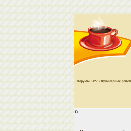
Форумы SAY7
»
Кулинарные реце
"Антипасти" баклажаны