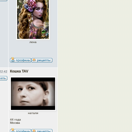
лена
Кошка TAV
22:42
натали
44 года
Москва