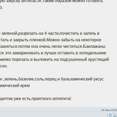
ю закуску антипасти.Таким образом можно готовить
р.
зеленой,разрезать на 4 части,почистить и запечь в
стать и закрыть пленкой.Можно забыть на некоторое
заняться.потом она очень легко чиститься.Баклажаны
се это замариновать и лучше оставить в холодильнике
е мелко порезать и выложить на подсушенный хрустящий
сно.
 ,зелень,базилик,соль,перец и бальзамический уксус
замический крем
цептик уже есть.приятного аппетита!
24 Фев 2010