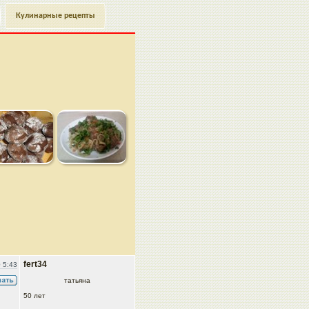
Кулинарные рецепты
fert34
 5:43
татьяна
50 лет