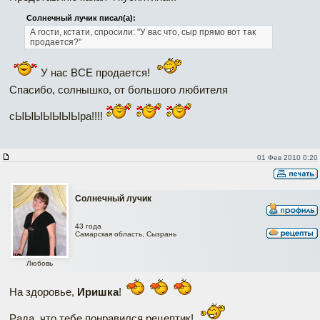
Солнечный лучик писал(а):
А гости, кстати, спросили: "У вас что, сыр прямо вот так
продается?"
У нас ВСЕ продается!
Спасибо, солнышко, от большого любителя
сЫЫЫЫЫЫЫра!!!!
01 Фев 2010 0:20
Солнечный лучик
43 года
Самарская область, Сызрань
Любовь
На здоровье,
Иришка
!
Рада, что тебе понравился рецептик!