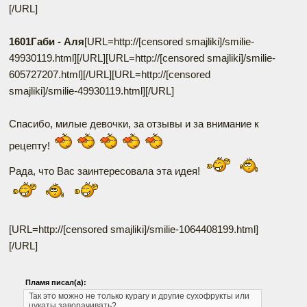
[/URL]
1601Габи - Аля
[URL=http://[censored smajliki]/smilie-
49930119.html]
[/URL][URL=http://[censored smajliki]/smilie-
605727207.html]
[/URL][URL=http://[censored
smajliki]/smilie-49930119.html]
[/URL]
Спасибо, милые девочки, за отзывы и за внимание к
рецепту!
Рада, что Вас заинтересовала эта идея!
[URL=http://[censored smajliki]/smilie-1064408199.html]
[/URL]
Пламя писал(а):
Так это можно не только курагу и другие сухофрукты или
цукаты заворачивать?