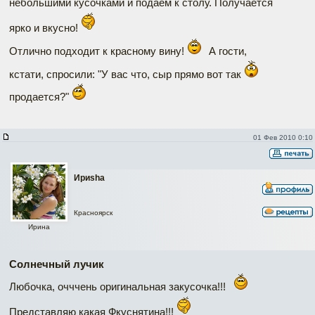
небольшими кусочками и подаем к столу. Получается
ярко и вкусно!
Отлично подходит к красному вину!
А гости,
кстати, спросили: "У вас что, сыр прямо вот так
продается?"
01 Фев 2010 0:10
Ириshа
Красноярск
Ирина
Солнечный лучик
Любочка, очччень оригинальная закусочка!!!
Представляю какая Фкуснятина!!!