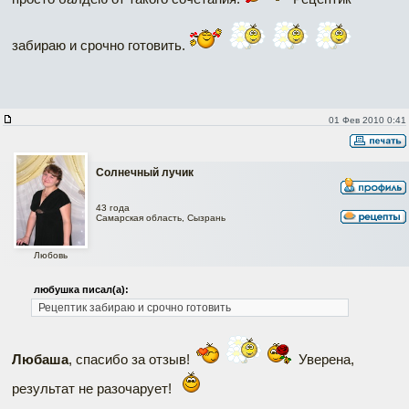
забираю и срочно готовить.
01 Фев 2010 0:41
Солнечный лучик
43 года
Самарская область, Сызрань
Любовь
любушка писал(а):
Рецептик забираю и срочно готовить
Любаша
, спасибо за отзыв!
Уверена,
результат не разочарует!