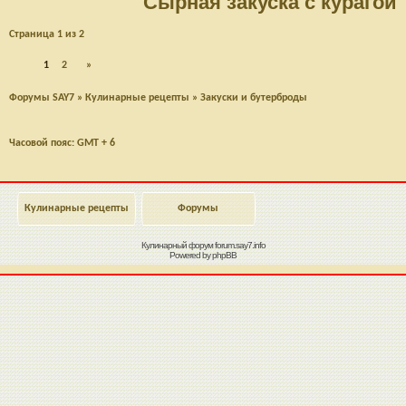
Сырная закуска с курагой
Страница
1
из
2
1
2
»
Форумы SAY7
»
Кулинарные рецепты
»
Закуски и бутерброды
Часовой пояс: GMT + 6
Кулинарные рецепты
Форумы
Кулинарный форум
forum.say7.info
Powered by
phpBB