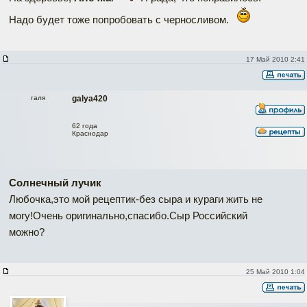
Надо будет тоже попробовать с черносливом.
17 Май 2010 2:41
галя
galya420
62 года
Краснодар
Солнечный лучик
Любочка,это мой рецептик-без сыра и кураги жить не
могу!Очень оригинально,спасибо.Сыр Российский
можно?
25 Май 2010 1:04