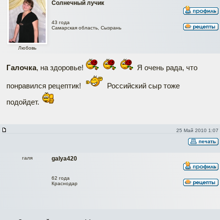
Солнечный лучик
43 года
Самарская область, Сызрань
Любовь
Галочка
, на здоровье!
Я очень рада, что
понравился рецептик!
Российский сыр тоже
подойдет.
25 Май 2010 1:07
галя
galya420
62 года
Краснодар