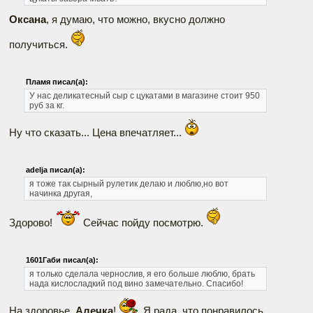
Оксана
, я думаю, что можно, вкусно должно
получиться.
Пламя писал(а):
У нас деликатесный сыр с цукатами в магазине стоит 950
руб за кг.
Ну что сказать... Цена впечатляет...
adelja писал(а):
я тоже так сырный рулетик делаю и люблю,но вот
начинка другая,
Здорово!
Сейчас пойду посмотрю.
1601Габи писал(а):
я только сделала чернослив, я его больше люблю, брать
нада кислосладкий под вино замечательно. Спасибо!
На здоровье,
Алечка
!
Я рада, что понравилось.