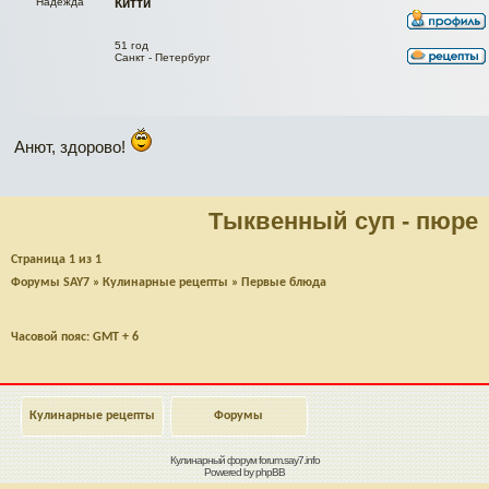
Надежда
Китти
51 год
Санкт - Петербург
Анют, здорово!
Тыквенный суп - пюре
Страница
1
из
1
Форумы SAY7
»
Кулинарные рецепты
»
Первые блюда
Часовой пояс: GMT + 6
Кулинарные рецепты
Форумы
Кулинарный форум
forum.say7.info
Powered by
phpBB