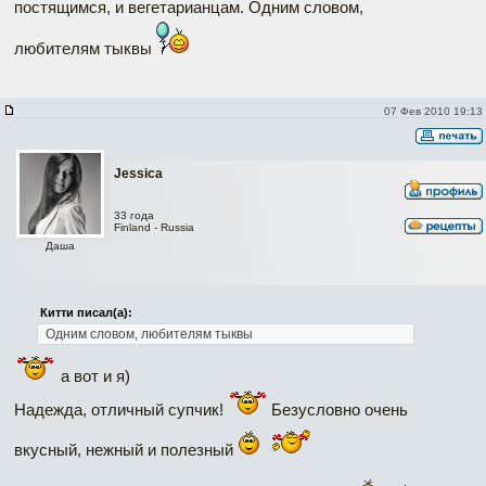
постящимся, и вегетарианцам. Одним словом,
любителям тыквы
07 Фев 2010 19:13
Jessica
33 года
Finland - Russia
Даша
Китти писал(а):
Одним словом, любителям тыквы
а вот и я)
Надежда, отличный супчик!
Безусловно очень
вкусный, нежный и полезный