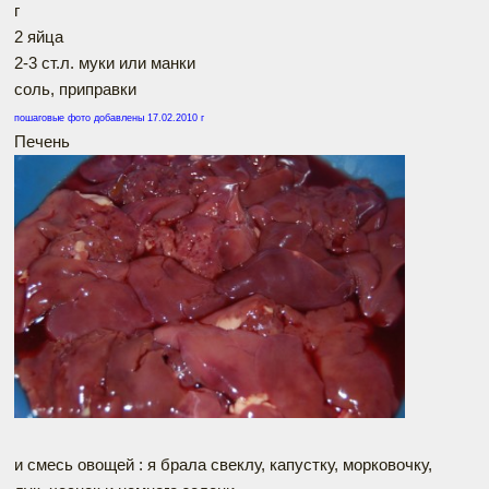
г
2 яйца
2-3 ст.л. муки или манки
соль, приправки
пошаговые фото добавлены 17.02.2010 г
Печень
и смесь овощей : я брала свеклу, капустку, морковочку,