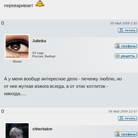
переваривает
05 Май 2009 2:32
Julietka
43 года
Россия, Выборг
Юлия
А у меня вообще интересное дело - печенку люблю, но
от нее жуткая изжога всегда, а от этих котлеток -
никогда.....
06 Май 2009 22:47
shherbakm