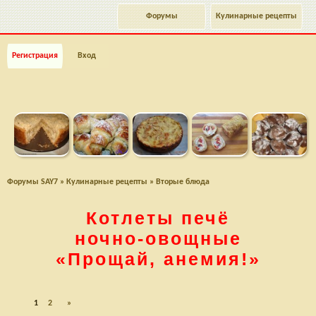
Форумы
Кулинарные рецепты
Регистрация
Вход
Форумы SAY7
»
Кулинарные рецепты
»
Вторые блюда
Котлеты печё
ночно-овощные
«Прощай, анемия!»
1
2
»