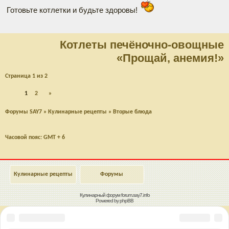
Готовьте котлетки и будьте здоровы!
Котлеты печёночно-овощные
«Прощай, анемия!»
Страница
1
из
2
1
2
»
Форумы SAY7
»
Кулинарные рецепты
»
Вторые блюда
Часовой пояс: GMT + 6
Кулинарные рецепты
Форумы
Кулинарный форум
forum.say7.info
Powered by
phpBB
Наверх