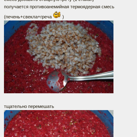
получается противоанемийная термоядерная смесь
(печень+свекла+греча
)
тщательно перемешать