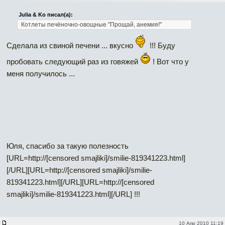
Julia & Ko писал(а):
Котлеты печёночно-овощные "Прощай, анемия!"
Сделала из свиной печени ... вкусно
!!! Буду
пробовать следующий раз из говяжей
! Вот что у
меня получилось ...
Юля, спасибо за такую полезность
[URL=http://[censored smajliki]/smilie-819341223.html]
[/URL][URL=http://[censored smajliki]/smilie-
819341223.html]
[/URL][URL=http://[censored
smajliki]/smilie-819341223.html]
[/URL] !!!
10 Апр 2010 11:19