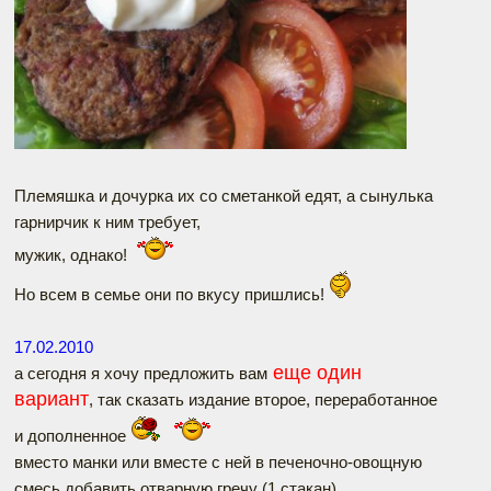
Племяшка и дочурка их со сметанкой едят, а сынулька
гарнирчик к ним требует,
мужик, однако!
Но всем в семье они по вкусу пришлись!
17.02.2010
еще один
а сегодня я хочу предложить вам
вариант
, так сказать издание второе, переработанное
и дополненное
вместо манки или вместе с ней в печеночно-овощную
смесь добавить отварную гречу (1 стакан)