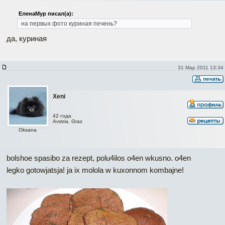
ЕленаМур писал(а):
на первых фото куриная печень?
да, куриная
31 Мар 2011 13:34
Xeni
42 года
Avstria, Graz
Oksana
bolshoe spasibo za rezept, polu4ilos o4en wkusno. o4en
legko gotowjatsja! ja ix molola w kuxonnom kombajne!