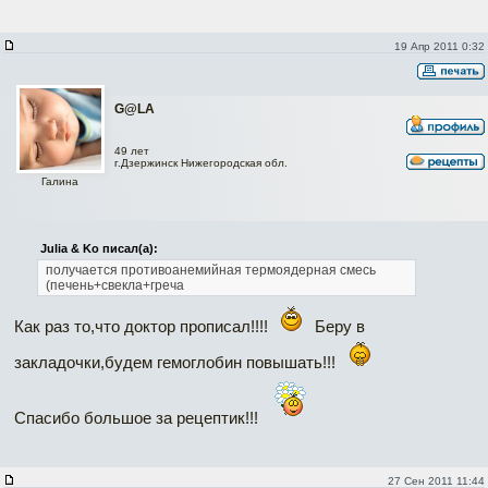
19 Апр 2011 0:32
G@LA
49 лет
г.Дзержинск Нижегородская обл.
Галина
Julia & Ko писал(а):
получается противоанемийная термоядерная смесь
(печень+свекла+греча
Как раз то,что доктор прописал!!!!
Беру в
закладочки,будем гемоглобин повышать!!!
Спасибо большое за рецептик!!!
27 Сен 2011 11:44