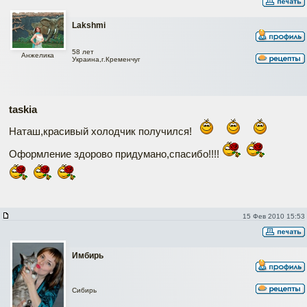
Lakshmi
58 лет
Анжелика
Украина,г.Кременчуг
taskia
Наташ,красивый холодчик получился!
Оформление здорово придумано,спасибо!!!!
15 Фев 2010 15:53
Имбирь
Сибирь