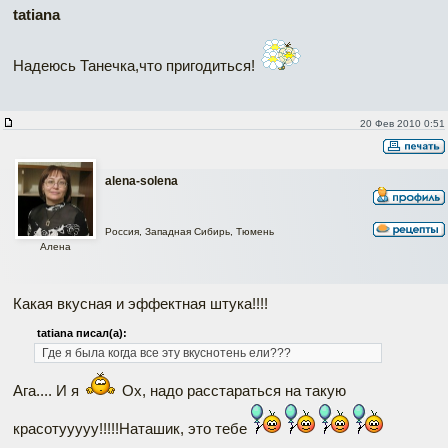
tatiana
Надеюсь Танечка,что пригодиться!
20 Фев 2010 0:51
alena-solena
Россия, Западная Сибирь, Тюмень
Алена
Какая вкусная и эффектная штука!!!!
tatiana писал(а):
Где я была когда все эту вкуснотень ели???
Ага.... И я
Ох, надо расстараться на такую
красотууууу!!!!!Наташик, это тебе