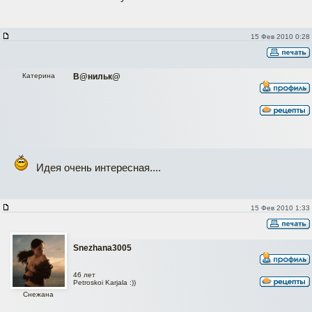
15 Фев 2010 0:28
Катерина
В@нильк@
Идея очень интересная....
15 Фев 2010 1:33
Snezhana3005
46 лет
Petroskoi Karjala :))
Снежана