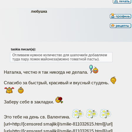
любушка
taskia писал(а):
Отливаем нужное количество для шапочки!и добавляем
туда пару ложек майонеза(можно томатной пасты).
Наталка, честно я так никогда не делала.
Спасибо за быстрый, красивый и вкусный студень.
Заберу себе в закладки.
Это тебе на день св. Валентина.
[url=http://[censored smajliki]/smilie-811032615.html]
[/url]
[url=http://[censored smajliki]/smilie-811032615.html]
[/url]