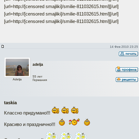
[url=http://[censored smajliki]/smilie-811032615.html]
[/url]
[url=http://[censored smajliki]/smilie-811032615.html]
[/url]
[url=http://[censored smajliki]/smilie-811032615.html]
[/url]
14 Фев 2010 23:25
adelja
55 лет
Adelja
Германия
taskia
Классно придумано!!!
Красиво и празднично!!!