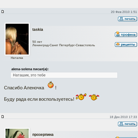
20 Фев 2010 1:51
taskia
50 лет
Ленинград-Санкт Петербург-Севастополь
Наталка
alena-solena писал(а):
Наташик, это тебе
Спасибо Аленочка
!
Буду рада если воспользуетесь!
18 Дек 2010 17:33
прозерпина