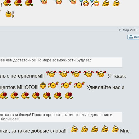
!!
11 Мар 2010 
ее чем достаточно!! По мере возможности буду вас
ть с нетерпением!!!
Я тааак
ецептов МНОГО!!!
Удивляйте нас и
вятся твои блюда! Просто прелесть- такие теплые, домашние и
 большое!!
ая, за такие добрые слова!!!
Мне