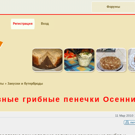
Форумы
Регистрация
Вход
пты
»
Закуски и бутерброды
вные грибные пенечки Осенни
ний лес
11 Мар 2010 