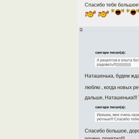
Спасибо тебе большое
сангари писал(а):
А рецептов и опыта бол
радовать!!!))))))))))))
Наташенька, будем жда
люблю , когда новых р
дальше, Наташенька!!!
сангари писал(а):
Иришка, мне очень нра
уютные!!! Спасибо тебе
Спасибо большое, дорог
оочень приятно!!!