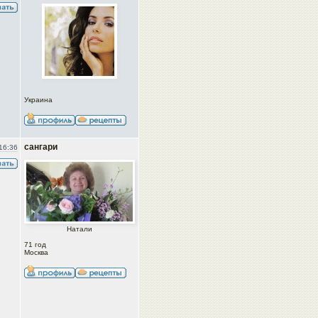
Украина
сангари
16:36
Натали
71 год
Москва