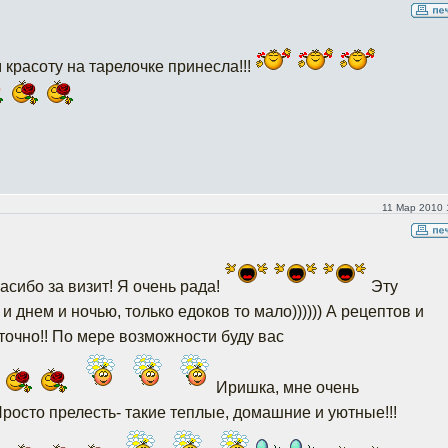
 красоту на тарелочке принесла!!!
11 Мар 2010 
сибо за визит! Я очень рада!
Эту
и днем и ночью, только едоков то мало)))))) А рецептов и
точно!! По мере возможности буду вас
Иришка, мне очень
росто прелесть- такие теплые, домашние и уютные!!!