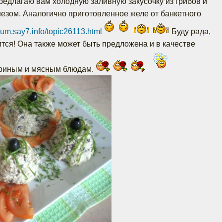
Предлагаю вам холодную заливную закусочку из грибов и
езом. Аналогично приготовленное желе от банкетного
orum.say7.info/topic26113.html
Буду рада,
ится! Она также может быть предложена и в качестве
куриным и мясным блюдам.