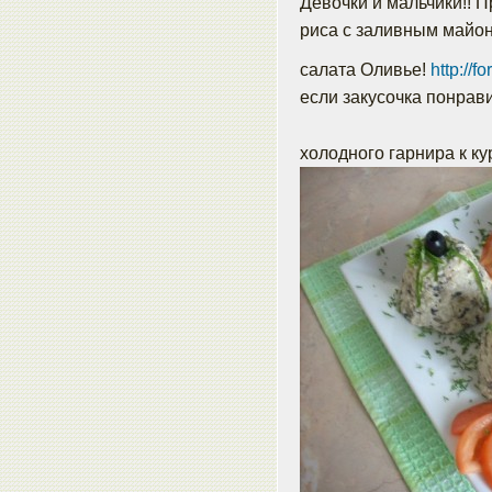
Девочки и мальчики!! 
риса с заливным майон
салата Оливье!
http://f
если закусочка понрав
холодного гарнира к 