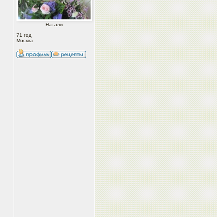
Натали
71 год
Москва