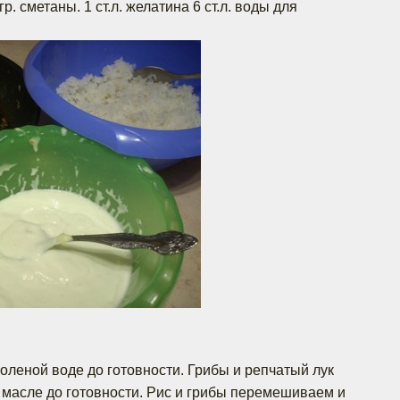
р. сметаны. 1 ст.л. желатина 6 ст.л. воды для
оленой воде до готовности. Грибы и репчатый лук
 масле до готовности. Рис и грибы перемешиваем и