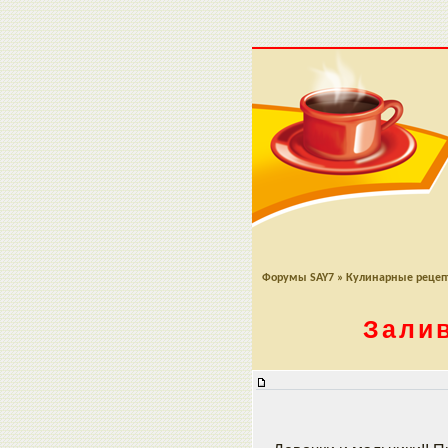
Форумы SAY7
»
Кулинарные реце
Зали
Заливные грибные пенечки Осен