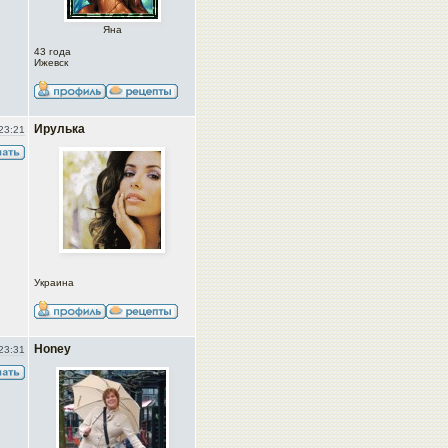
Яна
43 года
Ижевск
Ирулька
23:21
Украина
Honey
23:31