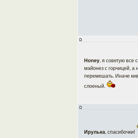
Honey
, я советую все
майонез с горчицей, а 
перемешать. Иначе киви
слоеный.
Ирулька
, спасибочки!