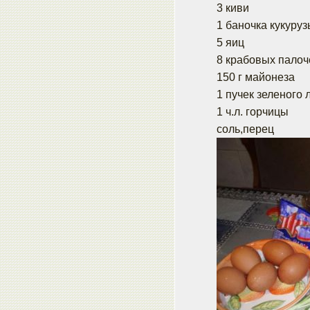
3 киви
1 баночка кукуру
5 яиц
8 крабовых палоч
150 г майонеза
1 пучек зеленого 
1 ч.л. горчицы
соль,перец