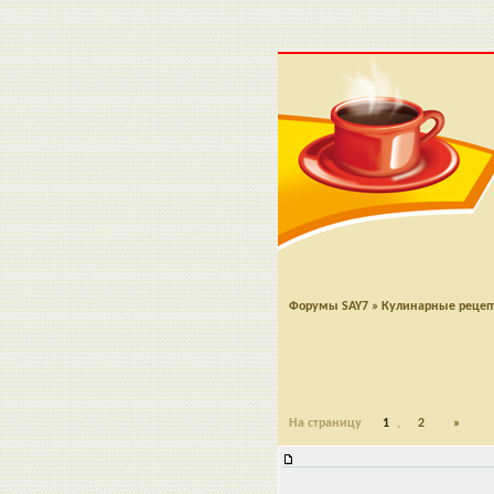
Форумы SAY7
»
Кулинарные реце
На страницу
1
,
2
»
Салат "Праздничный киви"