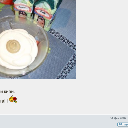
и киви.
а!!!
04 Дек 2007 