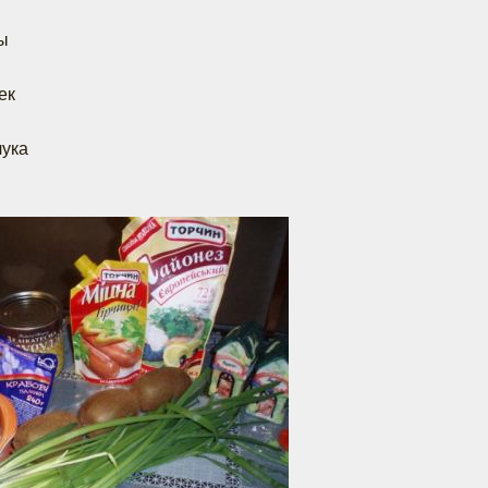
зы
ек
лука