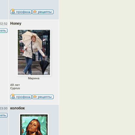
Honey
22:52
Марина
49 лет
Cyprus
колобок
23:00