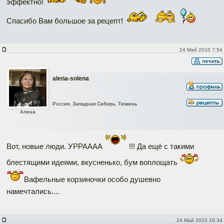
эффектно!
Спасибо Вам большое за рецепт!
24 Май 2010 7:54
alena-solena
Россия, Западная Сибирь, Тюмень
Алена
Вот, новые люди. УРРАААА
!!! Да ещё с такими
блестящими идеями, вкусненько, бум воплощать
Вафельные корзиночки особо душевно
намечтались....
24 Май 2010 16:34