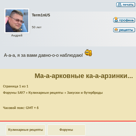
Term1nUS
50 лет
Андрей
А-а-а, я за вами давно-о-о наблюдаю!
Ма-а-арковные ка-а-арзинки...
Страница
1
из
1
Форумы SAY7
»
Кулинарные рецепты
»
Закуски и бутерброды
Часовой пояс: GMT + 6
Кулинарные рецепты
Форумы