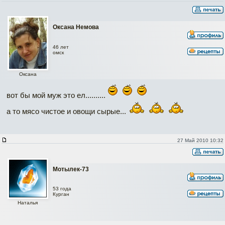
Оксана Немова
46 лет
омск
Оксана
вот бы мой муж это ел..........
а то мясо чистое и овощи сырые...
27 Май 2010 10:32
Мотылек-73
53 года
Курган
Наталья