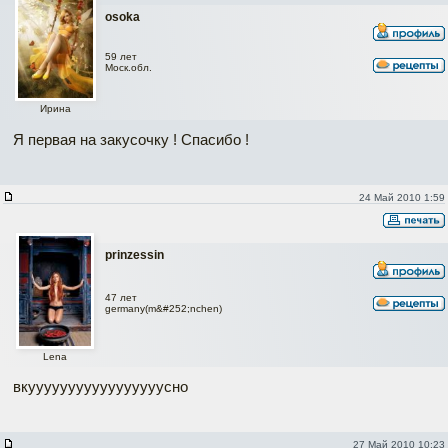
osoka
59 лет
Моск.обл.
Ирина
Я первая на закусочку ! Спасибо !
24 Май 2010 1:59
prinzessin
47 лет
germany(m&#252;nchen)
Lena
вкууууууууууууууууусно
27 Май 2010 10:23