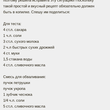
поэтому решила исправить эту ситуацию! Поскольку
такой простой и вкусный рецепт обязательно должен
быть в копилке. Спешу им поделиться:
Для теста:
4 ст.л. сахара
1 ч.л. соли
3 ст.л. сухого молока
2 ч.л быстрых сухих дрожжей
4 ст. муки
1,5 стакана воды
4 ст.л. сливочного масла
Смесь для обваливания:
пучок петрушки
пучок укропа
1 зубчик чеснока
1/4 ч.л. соли
5 ст.л. сливочного масла