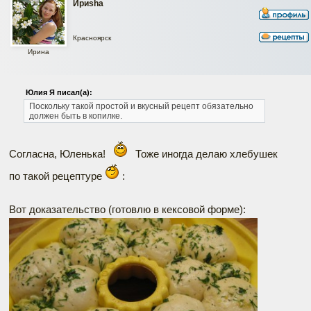
Ириshа
Красноярск
Ирина
Юлия Я писал(а):
Поскольку такой простой и вкусный рецепт обязательно
должен быть в копилке.
Согласна, Юленька!
Тоже иногда делаю хлебушек
по такой рецептуре
:
Вот доказательство (готовлю в кексовой форме):