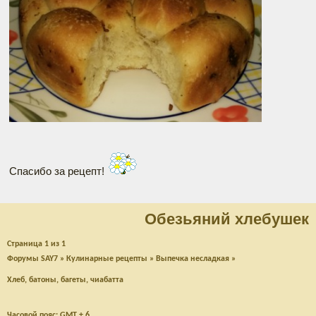
Спасибо за рецепт!
Обезьяний хлебушек
Страница
1
из
1
Форумы SAY7
»
Кулинарные рецепты
»
Выпечка несладкая
»
Хлеб, батоны, багеты, чиабатта
Часовой пояс: GMT + 6