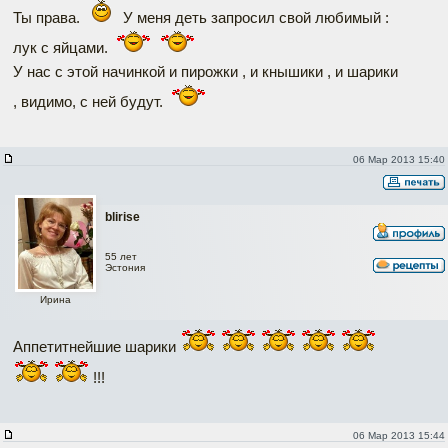
Ты права.
У меня деть запросил свой любимый :
лук с яйцами.
У нас с этой начинкой и пирожки , и кнышики , и шарики
, видимо, с ней будут.
06 Мар 2013 15:40
blirise
55 лет
Эстония
Ирина
Аппетитнейшие шарики
!!!
06 Мар 2013 15:44