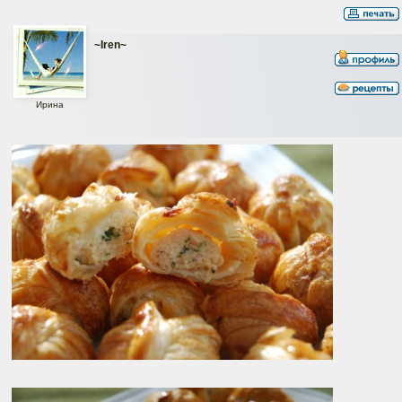
~Iren~
Ирина