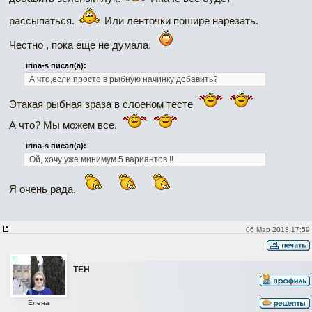
рассыпаться.
Или ленточки пошире нарезать.
Честно , пока еще не думала.
irina-s писал(а):
А что,если просто в рыбную начинку добавить?
Этакая рыбная зраза в слоеном тесте
А что? Мы можем все.
irina-s писал(а):
Ой, хочу уже минимум 5 вариантов !!
Я очень рада.
06 Мар 2013 17:59
ТЕН
Елена