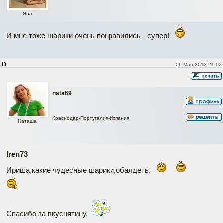
Яна
И мне тоже шарики очень понравились - супер!
06 Мар 2013 21:02
nata69
Краснодар-Португалия-Испания
Наташа
Iren73
Ириша,какие чудесные шарики,обалдеть.
Спасибо за вкуснятину.