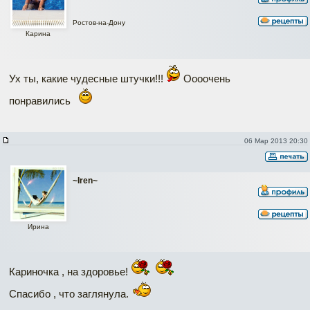
Ростов-на-Дону
Карина
Ух ты, какие чудесные штучки!!!
Оооочень
понравились
06 Мар 2013 20:30
~Iren~
Ирина
Кариночка , на здоровье!
Спасибо , что заглянула.