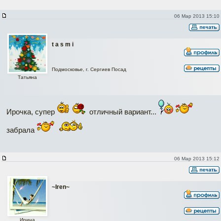
06 Мар 2013 15:10
t a s m i
Подмосковье, г. Сергиев Посад
Татьяна
Ирочка, супер
отличный вариант...
забрала
06 Мар 2013 15:12
~Iren~
Ирина