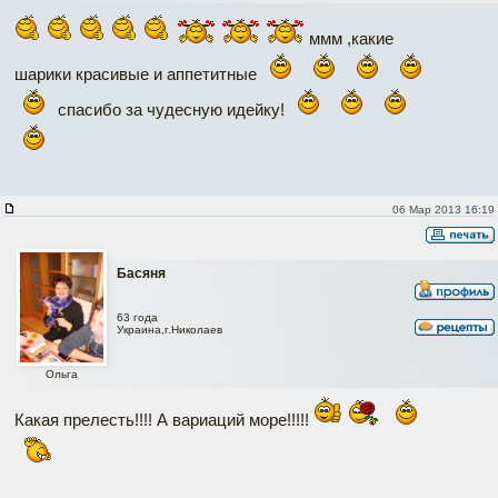
ммм ,какие
шарики красивые и аппетитные
спасибо за чудесную идейку!
06 Мар 2013 16:19
Басяня
63 года
Украина,г.Николаев
Ольга
Какая прелесть!!!! А вариаций море!!!!!