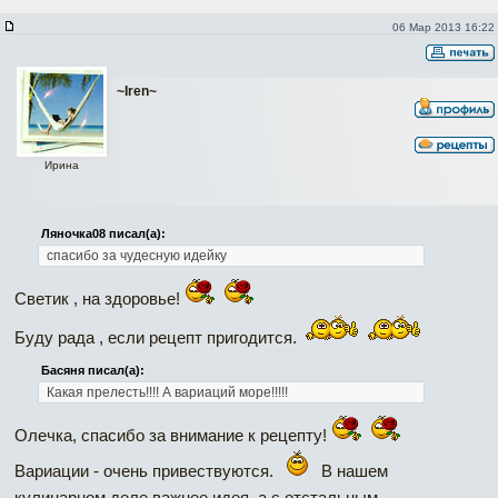
06 Мар 2013 16:22
~Iren~
Ирина
Ляночка08 писал(а):
спасибо за чудесную идейку
Светик , на здоровье!
Буду рада , если рецепт пригодится.
Басяня писал(а):
Какая прелесть!!!! А вариаций море!!!!!
Олечка, спасибо за внимание к рецепту!
Вариации - очень привествуются.
В нашем
кулинарном деле важнее идея, а с отстальным