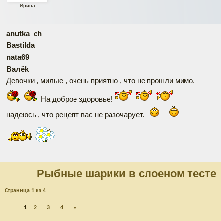
Ирина
anutka_ch
Bastilda
nata69
Валёk
Девочки , милые , очень приятно , что не прошли мимо.
На доброе здоровье!
надеюсь , что рецепт вас не разочарует.
Рыбные шарики в слоеном тесте
Страница
1
из
4
1
2
3
4
»