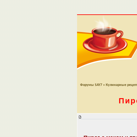
Форумы SAY7
»
Кулинарные реце
Пир
Пирог с маком и творожной залив