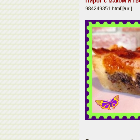
Пирог с маком и т
984249351.html]
[/url]