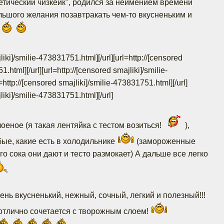
иетический чизкейк", родился за неимением времени
льшого желания позавтракать чем-то вкусненьким и
jliki]/smilie-473831751.html]
[/url][url=http://[censored
51.html]
[/url][url=http://[censored smajliki]/smilie-
rl=http://[censored smajliki]/smilie-473831751.html]
[/url]
jliki]/smilie-473831751.html]
[/url]
лоеное (я такая лентяйка с тестом возиться!
),
ые, какие есть в холодильнике
(замороженные
го сока они дают и тесто размокает) А дальше все легко
нь вкусненький, нежный, сочный, легкий и полезный!!!
отлично сочетается с творожным слоем!