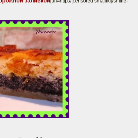
ворожной заливкой
[url=http://[censored smajliki]/smilie-