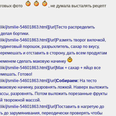
аговых фото
, не думала высталять рецепт
jliki]/smilie-54601863.html]
[/url]Тесто распределить
делая бортики.
jliki]/smilie-54601863.html]
[/url]Pазмять творог вилочкой,
 пудинговый порошок, разрыхлитель, сахар по вкусу,
еремешать и отставить в сторону, дать всем продуктам
временем сделать маковую начинку
jliki]/smilie-54601863.html]
[/url]Мак + сахар + яйцо все
мешать. Готово!
jliki]/smilie-54601863.html]
[/url]
Собираем:
На тесто
маковую начинку, разровнять ложкой. Наверх выложить
ассы, разровнять. Потом выложить порезанные фрукты
ой творожной массой.
jliki]/smilie-54601863.html]
[/url]Поставить в нагретую до
ать до зарумянивания, переодически проверять чтобы