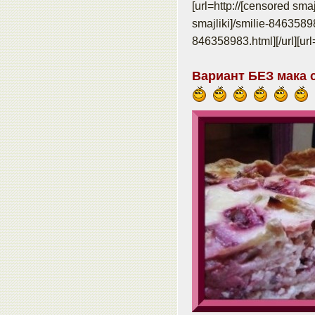
[url=http://[censored sma
smajliki]/smilie-8463589
846358983.html]
[/url][u
Вариант БЕЗ мака 