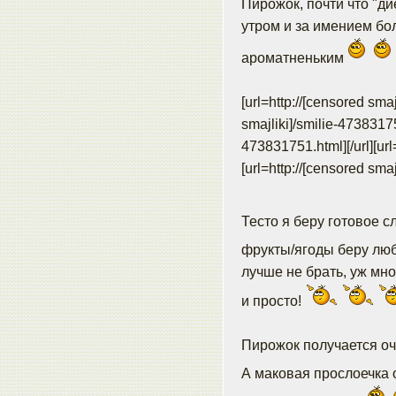
Пирожок, почти что "д
утром и за имением бо
ароматненьким
[url=http://[censored sma
smajliki]/smilie-4738317
473831751.html]
[/url][u
[url=http://[censored sma
Тесто я беру готовое с
фрукты/ягоды беру люб
лучше не брать, уж мно
и просто!
Пирожок получается оче
А маковая прослоечка 