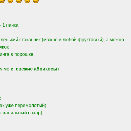
- 1 пачка
ленький стаканчик (можно и любой фруктовый), а можно
ожок
динга в порошке
(у меня
свежие абрикосы
)
:
мак уже перемолотый)
ла ванильный сахар)