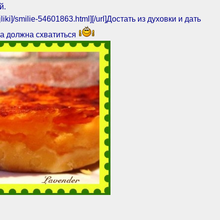
й.
jliki]/smilie-54601863.html]
[/url]Достать из духовки и дать
ка должнa схватиться