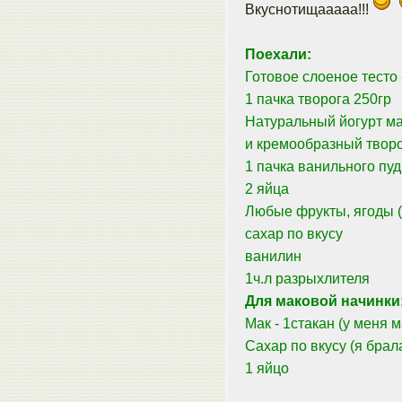
Вкуснотищааааа!!!
Поехали:
Готовое слоеное тесто 
1 пачка творога 250гр
Натуральный йогурт ма
и кремообразный твор
1 пачка ванильного пу
2 яйца
Любые фрукты, ягоды 
сахар по вкусу
ванилин
1ч.л разрыхлителя
Для маковой начинки
Мак - 1стакан (у меня 
Сахар по вкусу (я бра
1 яйцо