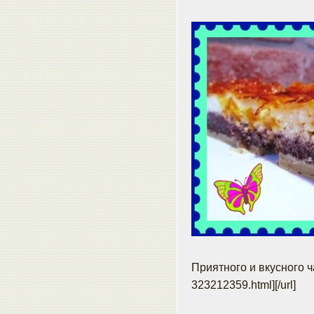
Приятного и вкусного чае
323212359.html]
[/url]