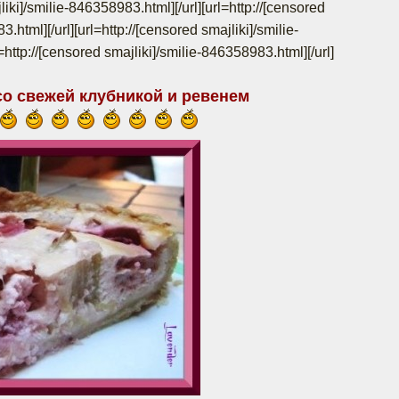
jliki]/smilie-846358983.html]
[/url][url=http://[censored
83.html]
[/url][url=http://[censored smajliki]/smilie-
rl=http://[censored smajliki]/smilie-846358983.html]
[/url]
со свежей клубникой и ревенем