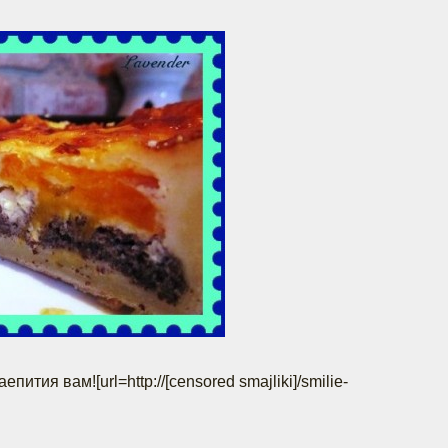
пития вам![url=http://[censored smajliki]/smilie-