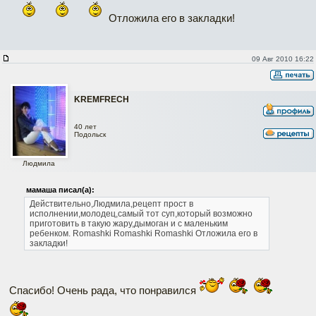
Отложила его в закладки!
09 Авг 2010 16:22
KREMFRECH
40 лет
Подольск
Людмила
мамаша писал(а):
Действительно,Людмила,рецепт прост в
исполнении,молодец,самый тот суп,который возможно
приготовить в такую жару,дымоган и с маленьким
ребенком.
Romashki Romashki Romashki Отложила его в
закладки!
Спасибо! Очень рада, что понравился