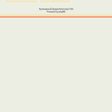
Кулинарный форум
forum.say7.info
Powered by
phpBB