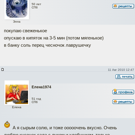
50 лет
СПб
Элла
покупаю свеженькое
опускаю в кипяток на 3-5 мин (потом мягенькое)
в банку соль перец чесночок лаврушечку
11 Авг 2010 12:47
Елена1974
51 год
СПб
Елена
А я сырым солю, и тоже ооооочень вкусно. Очень
люблю кусочек сала с луком и хлебушком, только