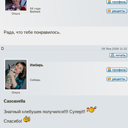
64 года
Bishkek
Ольга
Рада, что тебе понравилось.
08 Янв 2008 11:32
Имбирь
Сибирь
Ольга
Cascavella
Знатный хлебушек получился!!!! Супер!!!
Спасибо!