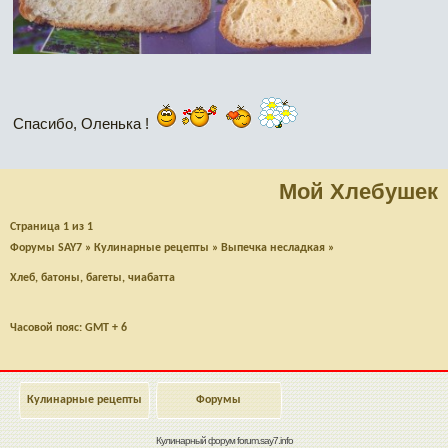
Спасибо, Оленька !
Мой Хлебушек
Страница
1
из
1
Форумы SAY7
»
Кулинарные рецепты
»
Выпечка несладкая
»
Хлеб, батоны, багеты, чиабатта
Часовой пояс: GMT + 6
Кулинарные рецепты
Форумы
Кулинарный форум
forum.say7.info