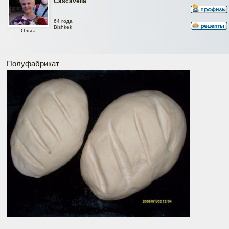
Cascavella
64 года
Bishkek
Ольга
Полуфабрикат