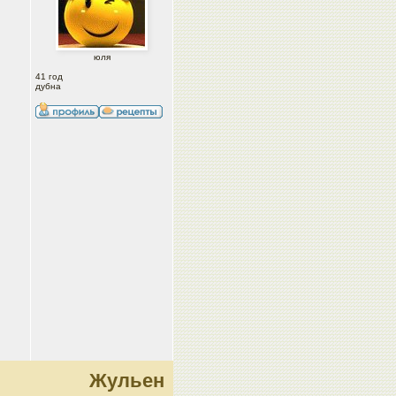
юля
41 год
дубна
Жульен