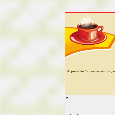
Форумы SAY7
»
Кулинарные реце
Жульен