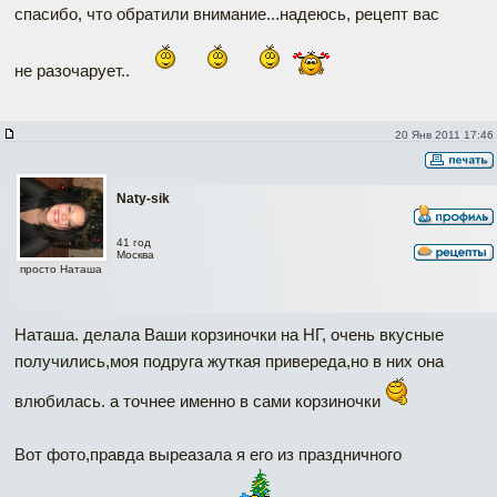
спасибо, что обратили внимание...надеюсь, рецепт вас
не разочарует..
20 Янв 2011 17:46
Naty-sik
41 год
Москва
просто Наташа
Наташа. делала Ваши корзиночки на НГ, очень вкусные
получились,моя подруга жуткая привереда,но в них она
влюбилась. а точнее именно в сами корзиночки
Вот фото,правда выреазала я его из праздничного