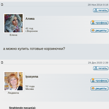
28 Ноя 2014 0:16
Алика
41 год
г.Воронеж
Елена
а можно купить готовые корзиночки?
29 Дек 2020 2:39
lyusyena
52 года
Москва
Людмила
Strahlende писал(а):