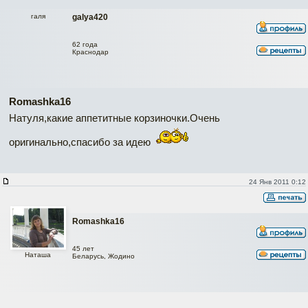
галя
galya420
62 года
Краснодар
Romashka16
Натуля,какие аппетитные корзиночки.Очень
оригинально,спасибо за идею
24 Янв 2011 0:12
Romashka16
45 лет
Наташа
Беларусь, Жодино