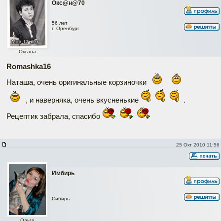
Окc@н@70
56 лет
г. Оренбург
Оксана
Romashka16
Наташа, очень оригинальные корзиночки
, и наверняка, очень вкусненькие
.
Рецептик забрала, спасибо
25 Окт 2010 11:56
Имбирь
Сибирь
Ольга