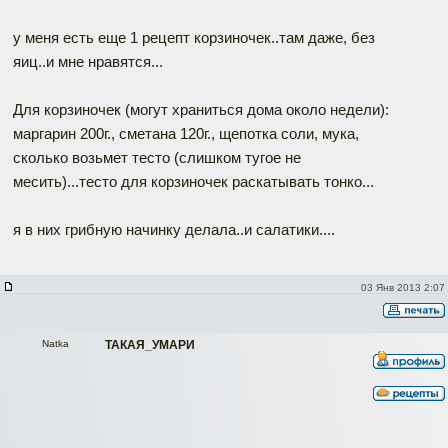
у меня есть еще 1 рецепт корзиночек..там даже, без
яиц..и мне нравятся...
Для корзиночек (могут храниться дома около недели):
маргарин 200г., сметана 120г., щепотка соли, мука,
сколько возьмет тесто (слишком тугое не
месить)...тесто для корзиночек раскатывать тонко...
я в них грибную начинку делала..и салатики....
03 Янв 2013 2:07
Natka
ТАКАЯ_УМАРИ