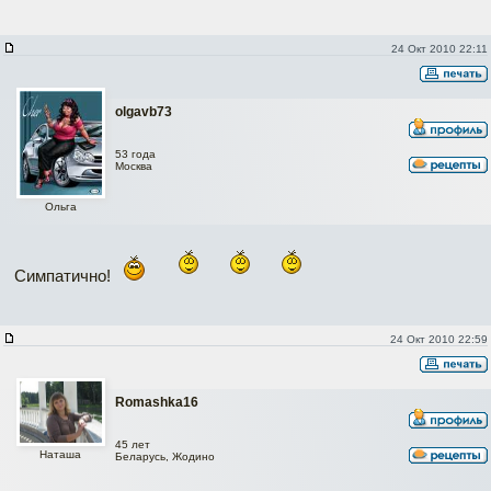
24 Окт 2010 22:11
olgavb73
53 года
Москва
Ольга
Симпатично!
24 Окт 2010 22:59
Romashka16
45 лет
Наташа
Беларусь, Жодино