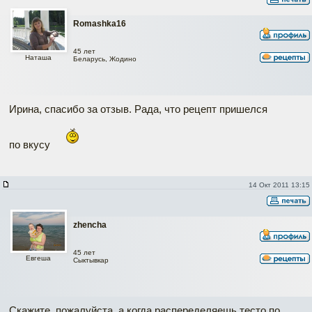
Romashka16
45 лет
Наташа
Беларусь, Жодино
Ирина, спасибо за отзыв. Рада, что рецепт пришелся
по вкусу
14 Окт 2011 13:15
zhencha
45 лет
Евгеша
Сыктывкар
Скажите, пожалуйста, а когда распеределяешь тесто по