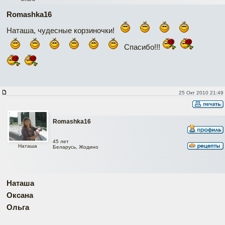
Romashka16
Наташа, чудесные корзиночки!
Спасибо!!!
25 Окт 2010 21:49
Romashka16
45 лет
Наташа
Беларусь, Жодино
Наташа
Оксана
Ольга