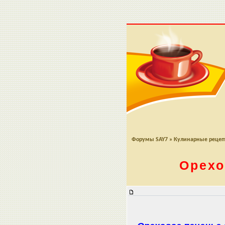
Форумы SAY7
»
Кулинарные реце
Орехо
Ореховое печенье с шоколадным