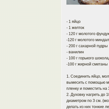
- 1 яйцо
- 1 желток
- 120 г молотого фунду
-120 г молотого минда
- 200 г сахарной пудры
- ванилин
- 100 г горького шокол
-100 г жирной сметаны
1. Соединить яйцо, мо
вымесить с помощью ми
пленку и поместить на 
2. Духовку нагреть до 
диаметром по 3 см. (мо
делать из них тонкие л