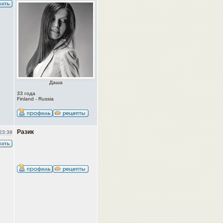
Даша
33 года
Finland - Russia
Разик
23:39