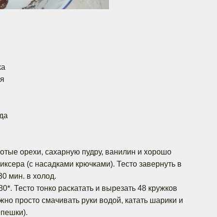
ка
ля
ада
лотые орехи, сахарную пудру, ванилин и хорошо
ксера (с насадками крючками). Тесто завернуть в
30 мин. в холод.
180*. Тесто тонко раскатать и вырезать 48 кружков
жно просто смачивать руки водой, катать шарики и
епешки).