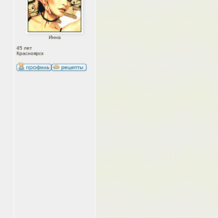
Инна
45 лет
Красноярск