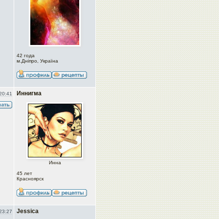
42 года
м.Дніпро, Україна
Иннигма
20:41
Инна
45 лет
Красноярск
Jessica
23:27