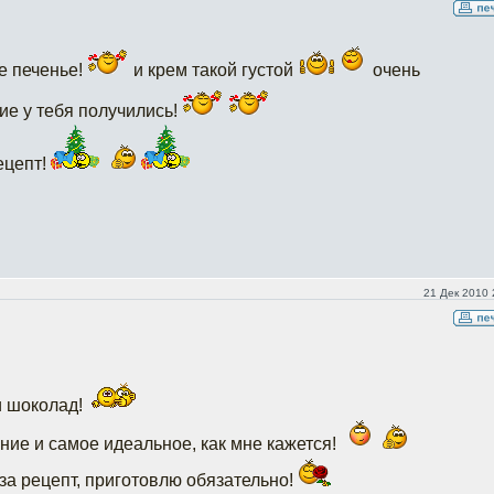
е печенье!
и крем такой густой
очень
ие у тебя получились!
ецепт!
21 Дек 2010 
и шоколад!
ие и самое идеальное, как мне кажется!
а рецепт, приготовлю обязательно!