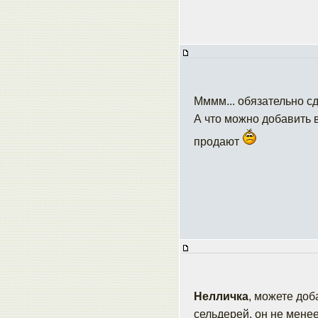
Мммм... обязательно с
А что можно добавить в
продают
Нелличка
, можете доб
сельдерей, он не менее