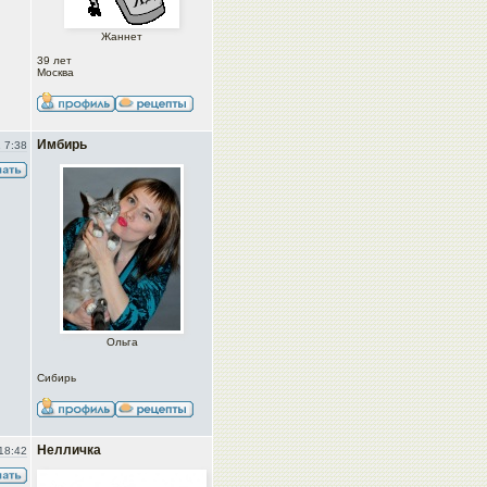
Жаннет
39 лет
Москва
Имбирь
 7:38
Ольга
Сибирь
Нелличка
18:42