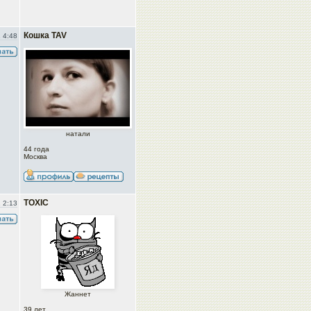
Кошка TAV
 4:48
натали
44 года
Москва
TOXIC
 2:13
Жаннет
39 лет