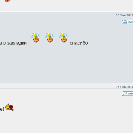
05 Янв 2011
а в закладки
спасибо
06 Янв 2011
ье!