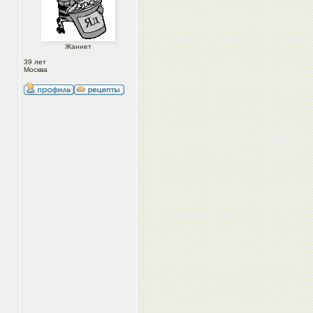
Жаннет
39 лет
Москва