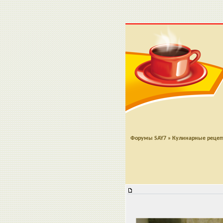
Форумы SAY7
»
Кулинарные реце
Заливное из курицы