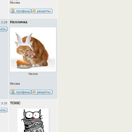
Москва
Нелличка
 2:29
Нелли
Москва
TOXIC
 5:35