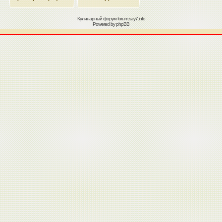
Кулинарный форум
forum.say7.info
Powered by
phpBB