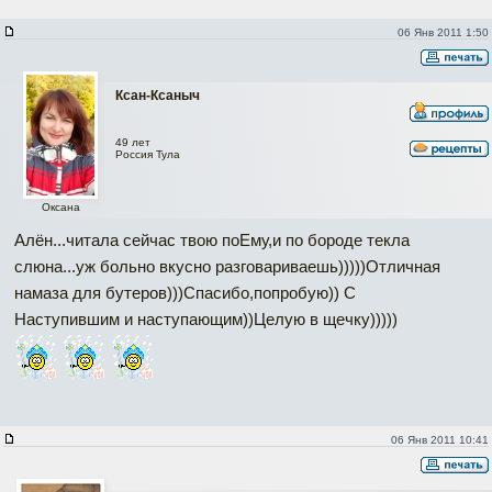
06 Янв 2011 1:50
Ксан-Ксаныч
49 лет
Россия Тула
Оксана
Алён...читала сейчас твою поЕму,и по бороде текла
слюна...уж больно вкусно разговариваешь)))))Отличная
намаза для бутеров)))Спасибо,попробую)) С
Наступившим и наступающим))Целую в щечку)))))
06 Янв 2011 10:41