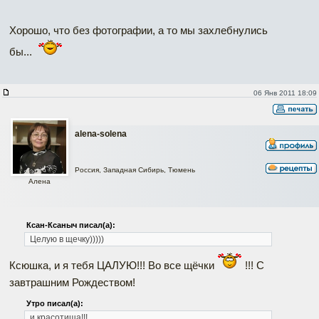
Хорошо, что без фотографии, а то мы захлебнулись
бы...
06 Янв 2011 18:09
alena-solena
Россия, Западная Сибирь, Тюмень
Алена
Ксан-Ксаныч писал(а):
Целую в щечку)))))
Ксюшка, и я тебя ЦАЛУЮ!!! Во все щёчки
!!! С
завтрашним Рождеством!
Утро писал(а):
и красотища!!!