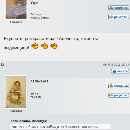
Утро
54 года
Новосибирск
Наталья
Вкуснотища и красотища!!! Алёночка, какая ты
выдумщица!
06 Янв 2011 15:54
сельчанка
50 лет
тамбов
наталья
Ксан-Ксаныч писал(а):
читала сейчас твою поЕму,и по бороде текла слюна...