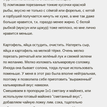
5) ломтиками порезанные тонкие кусочки красной
рыбы, вкусно не только с сёмгой или форелью, с кетой
и горбушей получается ничуть не хуже, а мне так даже
больше нравится, т.к. гораздо менее жирно. С белой
рыбкой (муксун или щокур) тоже неплохо, но мне лично
нравится меньше.
Картофель, яйца остудить, очистить. Натереть сыр,
яйца и картофель на мелкой тёрке. Очень мелко
порезать репчатый или зелёный лук и свежей зелени
по желанию. Мелко изломать кальмаровую соломку.
Иногда она бывает солона, тогда лучше использовать
поменьше. У меня в этот раз была вполне нейтральная,
поэтому я позволила себе приготовить "выраженный"
кальмаровый вкус намазки.
Смешиваем в пропорции 1х1 сметану и майонез, или
используем готовый майонез "сметанный вкус",
добавляем чайную ложку лим. сока, тщательно