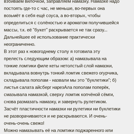
взбиваем вилочкой, заправляем намазку. Намазке надо
постоять где-то с час, не меньше, во-первых она
возьмёт в себя ещё соуса, а во-вторых, чтобы
определиться с солёностью и ароматом получившейся
массы, т.к. её "букет" раскрывается не так сразу...
Дальнейшее её использование практически
неограниченно.
В этот раз к новогоднему столу я готовила эту
прелесть следующим образом: а) намазывала на
тонкие ломтики филе кеты нетолстый слой намазки,
вкладывала вовнутрь тонкий ломтик свежего огурчика,
складывала пополам - назвали мы это "буклетики"; б)
листья салата айсберг нарезАла пополам поперёк,
смазывала намазкой, сверху ломтик копчёной сёмги,
снова размазать намазку, и завернуть рулетиком.
Засчёт пластичности намазки ни рулетики ни буклетики
не разворачиваются и не раскрываются. И очень-
очень-очень свежо!
Можно намазывать её на ломтики поджаренного или