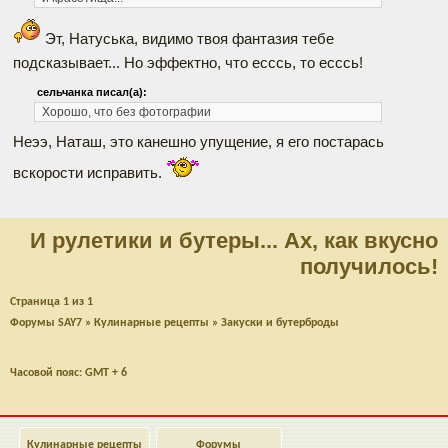
Эт, Натуська, видимо твоя фантазия тебе
подсказывает... Но эффектно, что есссь, то есссь!
сельчанка писал(а):
Хорошо, что без фотографии
Неээ, Наташ, это канешно упущение, я его постарась
вскорости исправить.
И рулетики и бутеры... Ах, как вкусно
получилось!
Страница
1
из
1
Форумы SAY7
»
Кулинарные рецепты
»
Закуски и бутерброды
Часовой пояс: GMT + 6
Кулинарные рецепты
Форумы