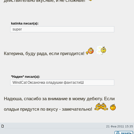
действительно вкусные, и не сложные!
katinka писал(а):
super
Катерина, буду рада, если пригодится!
*Надин* писал(а):
WindCat
Оксаночка оладушки фантастиШ
Надюша, спасибо за внимание в моему дебюту. Если
оладьи придутся по вкусу - замечательно!
21 Фев 2011 15:35