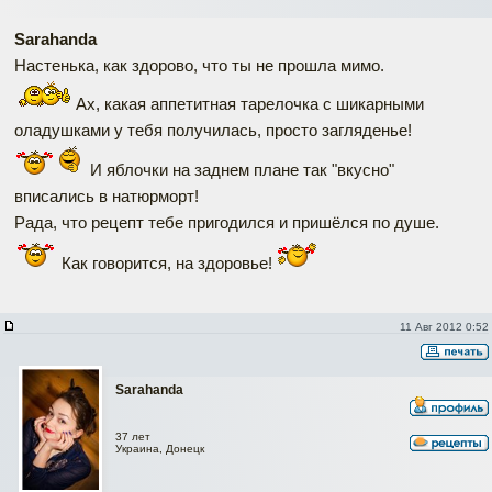
Sarahanda
Настенька, как здорово, что ты не прошла мимо.
Ах, какая аппетитная тарелочка с шикарными
оладушками у тебя получилась, просто загляденье!
И яблочки на заднем плане так "вкусно"
вписались в натюрморт!
Рада, что рецепт тебе пригодился и пришёлся по душе.
Как говорится, на здоровье!
11 Авг 2012 0:52
Sarahanda
37 лет
Украина, Донецк