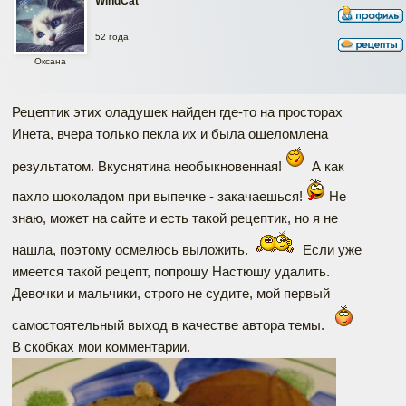
WindCat
52 года
Оксана
Рецептик этих оладушек найден где-то на просторах
Инета, вчера только пекла их и была ошеломлена
результатом. Вкуснятина необыкновенная!
А как
пахло шоколадом при выпечке - закачаешься!
Не
знаю, может на сайте и есть такой рецептик, но я не
нашла, поэтому осмелюсь выложить.
Если уже
имеется такой рецепт, попрошу Настюшу удалить.
Девочки и мальчики, строго не судите, мой первый
самостоятельный выход в качестве автора темы.
В скобках мои комментарии.