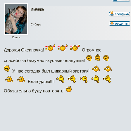
Имбирь
Сибирь
Ольга
Дорогая Оксаночка!
Огромное
спасибо за безумно вкусные оладушки!
У нас сегодня был шикарный завтрак!
Благодарю!!!!
Обязательно буду повторять!