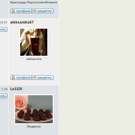
Краснодар-Португалия-Испания
aleksandra67
23:57
aleksandra
Le11DI
 1:28
Людмила