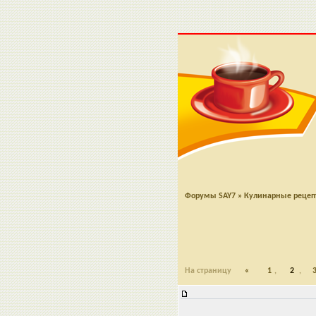
Форумы SAY7
»
Кулинарные реце
На страницу
«
1
,
2
,