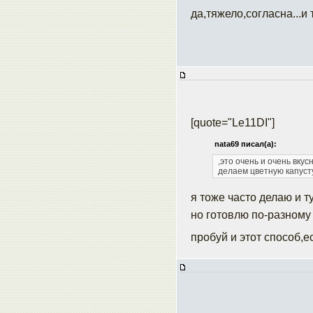
да,тяжело,согласна...и
[quote="Le11DI"]
nata69 писал(а):
,это очень и очень вкус
делаем цветную капусту
я тоже часто делаю и т
но готовлю по-разному
пробуй и этот способ,