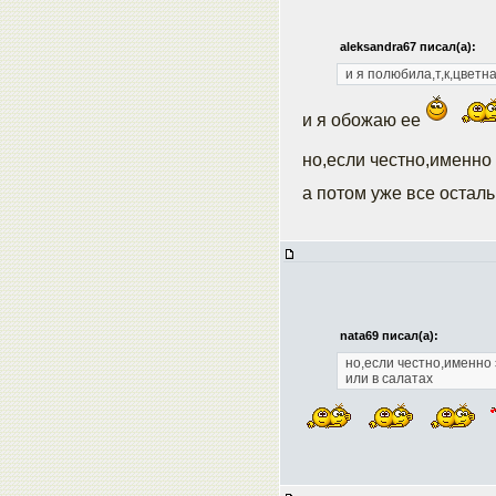
aleksandra67 писал(а):
и я полюбила,т,к,цвет
и я обожаю ее
но,если честно,именн
а потом уже все осталь
nata69 писал(а):
но,если честно,именно
или в салатах