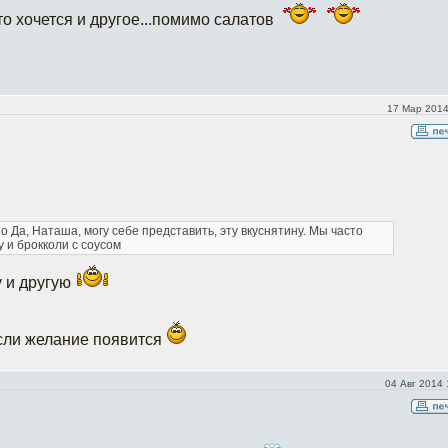
 то хочется и другое...помимо салатов
17 Мар 2014
но
Да, Наташа, могу себе представить, эту вкуснятину. Мы часто
 и брокколи с соусом
у и другую
если желание появится
04 Авг 2014 