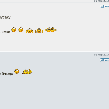
01 Мар 2014
усаку
 нямка
01 Мар 2014
то блюдо