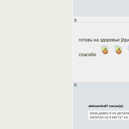
готовь на здоровье [/qu
спасибо
aleksandra67 писал(а):
аааа,давно я не делала
написал
ну и как тут н