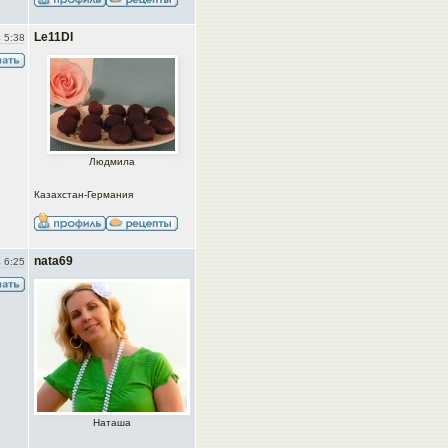
Le11DI
 5:38
Людмила
Казахстан-Германия
nata69
 6:25
Наташа