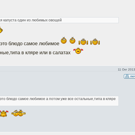
ная капуста один из любимых овощей
о это блюдо самое любимое
ные,типа в кляре или в салатах
11 Окт 2013
 это блюдо самое любимое
а потом уже все остальные,типа в кляре