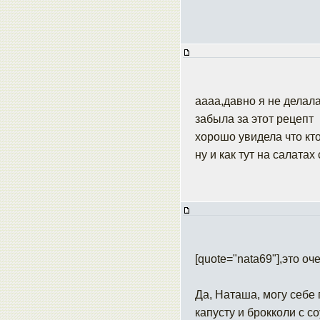
аааа,давно я не делала
забыла за этот рецепт
хорошо увидела что кт
ну и как тут на салатах
[quote="nata69"],это оч
Да, Наташа, могу себе 
капусту и брокколи с с