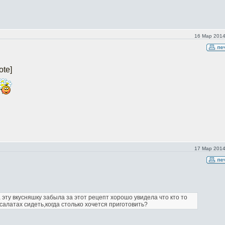
16 Мар 2014
ote]
17 Мар 2014
 эту вкусняшку
забыла за этот рецепт
хорошо увидела что кто то
а салатах сидеть,когда столько хочется приготовить?