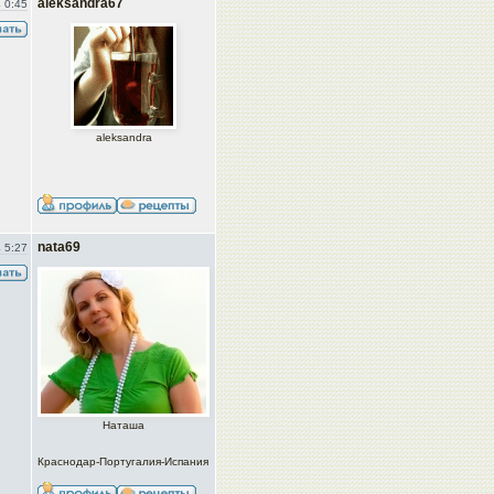
aleksandra67
 0:45
aleksandra
nata69
 5:27
Наташа
Краснодар-Португалия-Испания