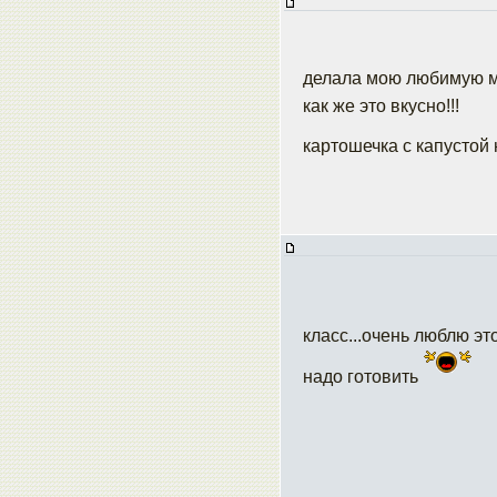
делала мою любимую м
как же это вкусно!!!
картошечка с капустой
класс...очень люблю э
надо готовить