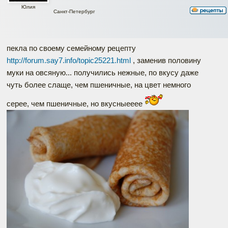
Юлия
Санкт-Петербург
пекла по своему семейному рецепту
http://forum.say7.info/topic25221.html
, заменив половину
муки на овсяную... получились нежные, по вкусу даже
чуть более слаще, чем пшеничные, на цвет немного
серее, чем пшеничные, но вкусныееее