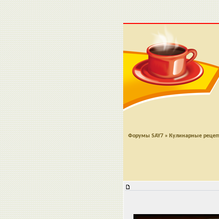
Форумы SAY7
»
Кулинарные реце
Суфле из курицы