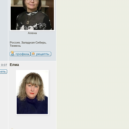
Алена
Россия, Западная Сибирь,
Тюмень
Елма
 0:07