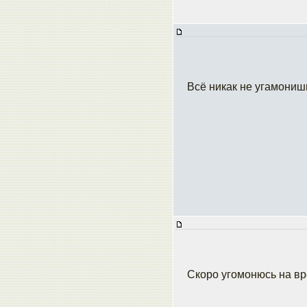
Всё никак не угамониш
Скоро угомонюсь на в