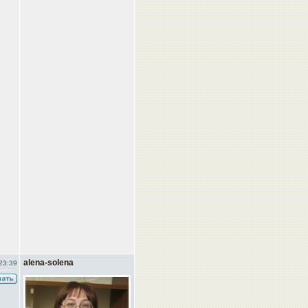
alena-solena
23:39