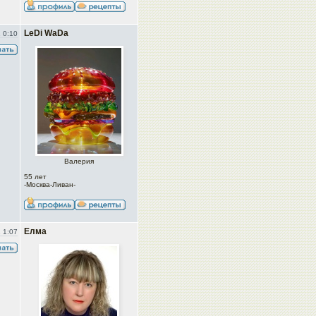
LeDi WaDa
 0:10
Валерия
55 лет
-Москва-Ливан-
Елма
 1:07