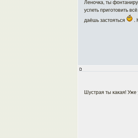
Леночка, ты фонтанир
успеть приготовить вс
даёшь застояться
. 
Шустрая ты какая! Уже