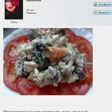
oladushka
45 лет
Украина
Анна
Представляю вашему вниманию, очень вкусный