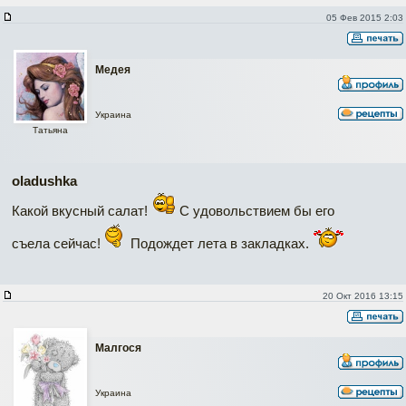
05 Фев 2015 2:03
Медея
Украина
Татьяна
oladushka
Какой вкусный салат!
С удовольствием бы его
съела сейчас!
Подождет лета в закладках.
20 Окт 2016 13:15
Малгося
Украина