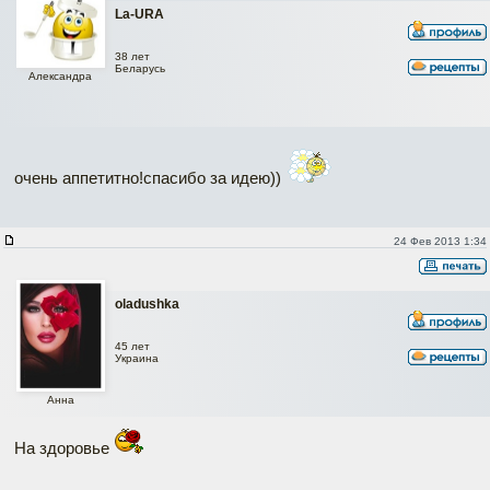
La-URA
38 лет
Беларусь
Александра
очень аппетитно!спасибо за идею))
24 Фев 2013 1:34
oladushka
45 лет
Украина
Анна
На здоровье