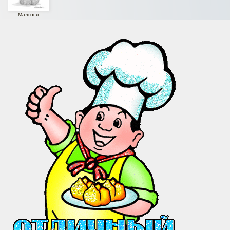
Малгося