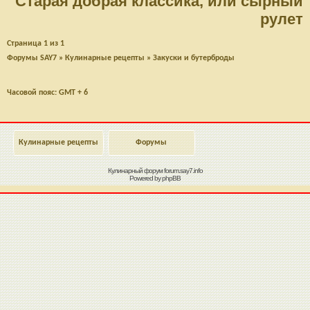
Старая добрая классика, или сырный
рулет
Страница
1
из
1
Форумы SAY7
»
Кулинарные рецепты
»
Закуски и бутерброды
Часовой пояс: GMT + 6
Кулинарные рецепты
Форумы
Кулинарный форум
forum.say7.info
Powered by
phpBB