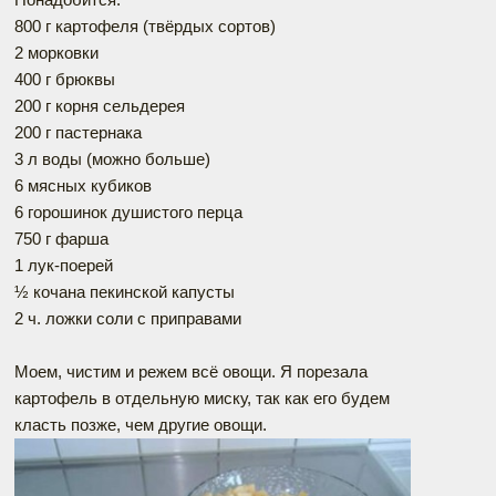
800 г картофеля (твёрдых сортов)
2 морковки
400 г брюквы
200 г корня сельдерея
200 г пастернака
3 л воды (можно больше)
6 мясных кубиков
6 горошинок душистого перца
750 г фарша
1 лук-поерей
½ кочана пекинской капусты
2 ч. ложки соли с приправами
Моем, чистим и режем всё овощи. Я порезала
картофель в отдельную миску, так как его будем
класть позже, чем другие овощи.