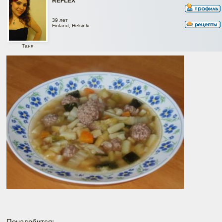
REFLEX
39 лет
Finland, Helsinki
Таня
Понадобится: