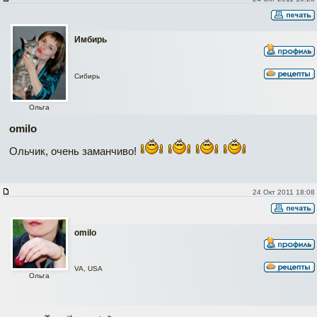
Имбирь
Сибирь
Ольга
omilo
Ольчик, очень заманчиво!
24 Окт 2011 18:08
omilo
VA, USA
Ольга