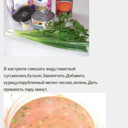
В кастрюле смешать воду,томатный
суп,молоко,бульон.Закипятить.Добавить
курицу,порубленный мелко чеснок,зелень.Дать
прокипеть пару минут.