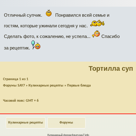
Отличный супчик.
Понравился всей семье и
гостям, которые ужинали сегодня у нас.
Сделать фото, к сожалению, не успела...
Спасибо
за рецептик.
Тортилла суп
Страница
1
из
1
Форумы SAY7
»
Кулинарные рецепты
»
Первые блюда
Часовой пояс: GMT + 6
Кулинарные рецепты
Форумы
Кулинарный форум
forum.say7.info