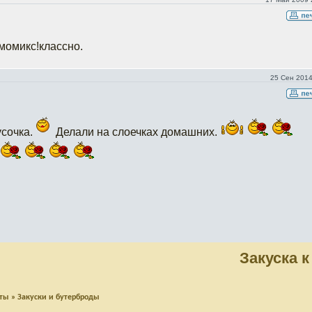
момикс!классно.
25 Сен 2014
усочка.
Делали на слоечках домашних.
Закуска к
пты
»
Закуски и бутерброды