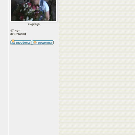
evgenija
47 лет
deutchland