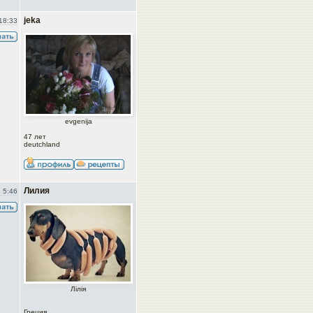
jeka
18:33
evgenija
47 лет
deutchland
Лилия
 5:46
Лілія
Греция