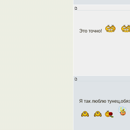
Это точно!
Я так люблю тунец,обя