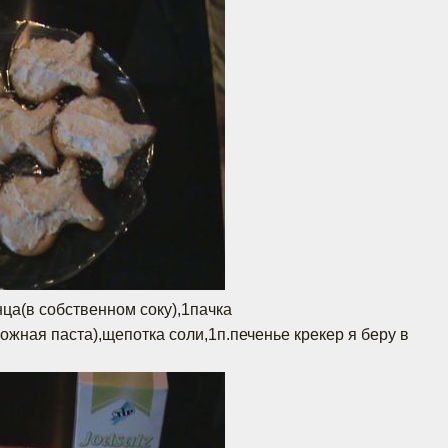
нца(в собственном соку),1пачка
рожная паста),щепотка соли,1п.печенье крекер я беру в