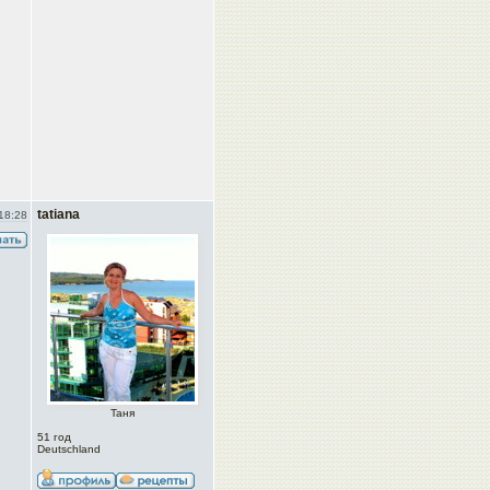
tatiana
18:28
Taня
51 год
Deutschland