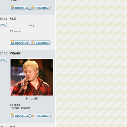
katj
20:22
katj
42 года
Vita-lik
17:54
Виталий
44 года
Россия, Москва
byka
20:01