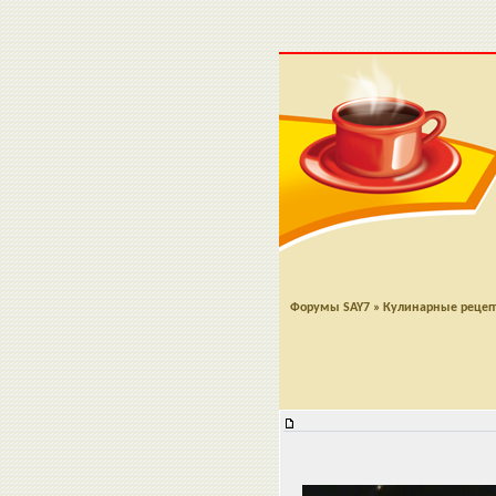
Форумы SAY7
»
Кулинарные реце
Закуска к пиву и не только