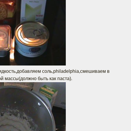
дкость,добавляем соль,philadelphia,смешиваем в
й массы(должно быть как паста).