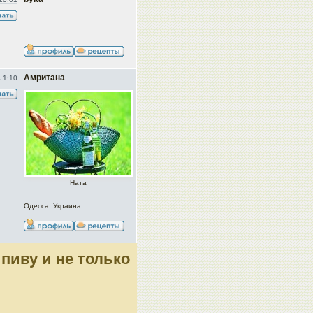
Амритана
 1:10
Ната
Одесса, Украина
 пиву и не только