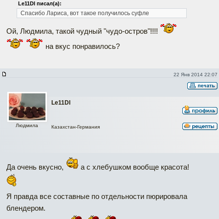
Le11DI писал(а):
Спасибо Лариса, вот такое получилось суфле
Ой, Людмила, такой чудный "чудо-остров"!!!!
на вкус понравилось?
22 Янв 2014 22:07
Le11DI
Людмила
Казахстан-Германия
Да очень вкусно,
а с хлебушком вообще красота!
Я правда все составные по отдельности пюрировала
блендером.