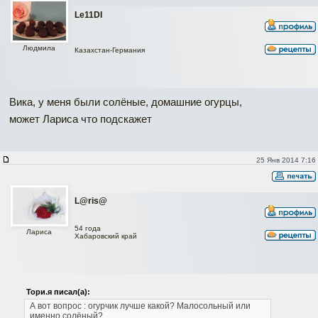
Le11DI
Людмила
Казахстан-Германия
Вика, у меня были солёные, домашние огурцы,
может Лариса что подскажет
25 Янв 2014 7:16
L@ris@
54 года
Лариса
Хабаровский край
Тори.я писал(а):
А вот вопрос : огурчик лучше какой? Малосольный или
именно солёный?