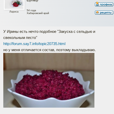
L@ris@
54 года
Лариса
Хабаровский край
У Ирины есть нечто подобное "Закуска с сельдью и
свекольным песто"
http://forum.say7.info/topic20735.html
но у меня отличается состав, поэтому выкладываю.