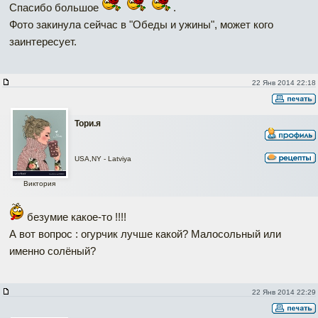
Спасибо большое
.
Фото закинула сейчас в "Обеды и ужины", может кого
заинтересует.
22 Янв 2014 22:18
Тори.я
USA,NY - Latviya
Виктория
безумие какое-то !!!!
А вот вопрос : огурчик лучше какой? Малосольный или
именно солёный?
22 Янв 2014 22:29