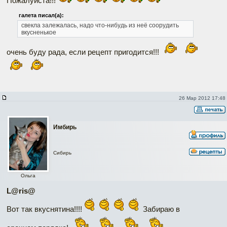
Пожалуйста!!!
галета писал(а):
свекла залежалась, надо что-нибудь из неё соорудить
вкусненькое
очень буду рада, если рецепт пригодится!!!
26 Мар 2012 17:48
Имбирь
Сибирь
Ольга
L@ris@
Вот так вкуснятина!!!!
Забираю в