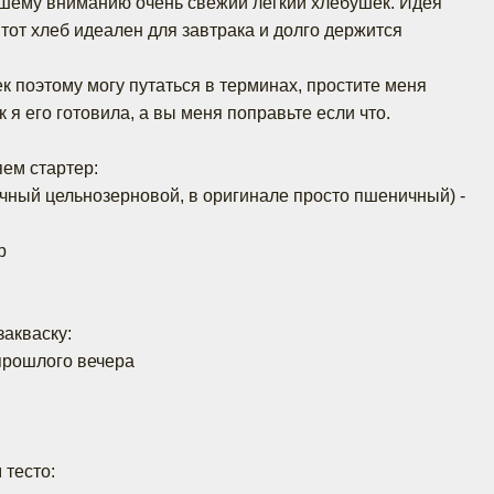
ашему вниманию очень свежий легкий хлебушек. Идея
Этот хлеб идеален для завтрака и долго держится
 поэтому могу путаться в терминах, простите меня
к я его готовила, а вы меня поправьте если что.
яем стартер:
чный цельнозерновой, в оригинале просто пшеничный) -
р
закваску:
 прошлого вечера
 тесто: