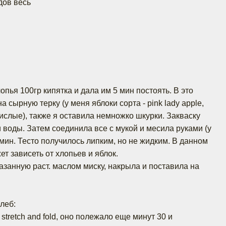
дов весь
опья 100гр кипятка и дала им 5 мин постоять. В это
а сырную терку (у меня яблоки сорта - pink lady apple,
ислые), также я оставила немножко шкурки. Закваску
 воды. Затем соединила все с мукой и месила руками (у
мин. Тесто получилось липким, но не жидким. В данном
ет зависеть от хлопьев и яблок.
азанную раст. маслом миску, накрыла и поставила на
хлеб:
stretch and fold, оно полежало еще минут 30 и