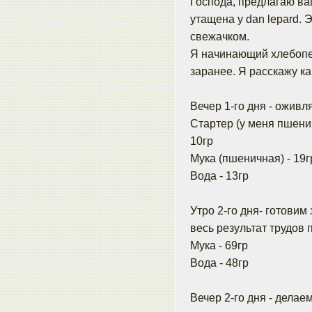
Господа, предлагаю в
утащена у dan lepard. 
свежачком.
Я начинающий хлебопек
заранее. Я расскажу ка
Вечер 1-го дня - оживл
Стартер (у меня пшени
10гр
Мука (пшеничная) - 19г
Вода - 13гр
Утро 2-го дня- готовим 
весь результат трудов
Мука - 69гр
Вода - 48гр
Вечер 2-го дня - делаем