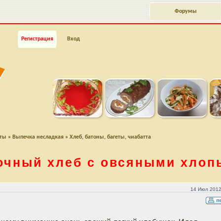
Форумы
Регистрация
Вход
пты
»
Выпечка несладкая
»
Хлеб, батоны, багеты, чиабатта
очный хлеб с овсяными хлоп
ьями
14 Июл 2012