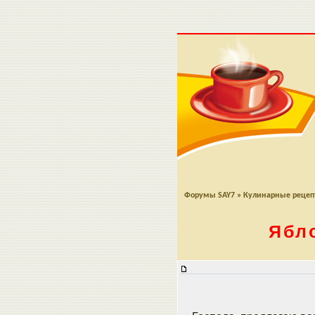
Форумы SAY7
»
Кулинарные реце
Ябл
Яблочный хлеб с овсяными хлоп