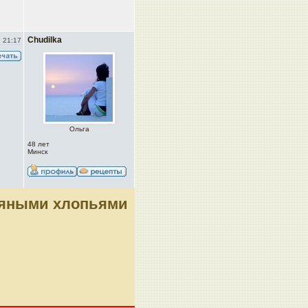
Chudilka
 21:17
Ольга
48 лет
Минск
сяными хлопьями