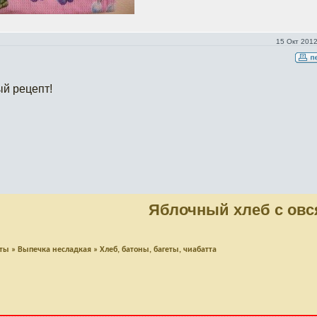
15 Окт 2012
ый рецепт!
Яблочный хлеб с ов
пты
»
Выпечка несладкая
»
Хлеб, батоны, багеты, чиабатта