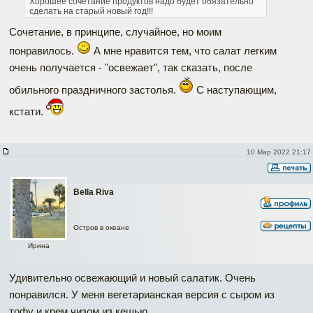
Хорошее сочетание продуктов надо будет обязательно
сделать на старый новый год!!!
Сочетание, в принципе, случайное, но моим
понравилось.
А мне нравится тем, что салат легким
очень получается - "освежает", так сказать, после
обильного праздничного застолья.
С наступающим,
кстати.
10 Мар 2022 21:17
Bella Riva
Остров в океане
Ирина
Удивительно освежающий и новый салатик. Очень
понравился. У меня вегетарианская версия с сыром из
тофу и крем чизом из кешью.