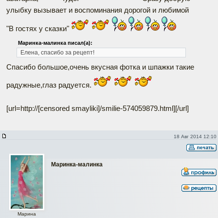
улыбку вызывает и воспоминания дорогой и любимой
"В гостях у сказки"
Маринка-малинка писал(а):
Елена, спасибо за рецепт!
Спасибо большое,очень вкусная фотка и шпажки такие
радужные,глаз радуется.
[url=http://[censored smayliki]/smilie-574059879.html]
[/url]
18 Авг 2014 12:10
Маринка-малинка
Наверх
Марина