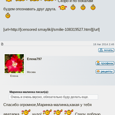
Скоро и по бокалам
будем опознавать друг друга.
[url=http://[censored smayliki]/smilie-108319527.html]
[/url]
18 Авг 2014 2:46
Елена797
Москва
Елена
Маринка-малинка писал(а):
Очень и очень вкусно, обязательно буду делать еще.
Спасибо огромное,Маринка-малинка,какая у тебя
аватарка,
чудо!
Сразу добрую