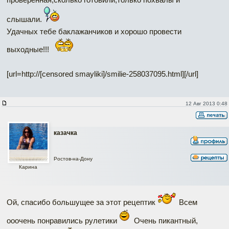
слышали.
Удачных тебе баклажанчиков и хорошо провести
выходные!!!
[url=http://[censored smayliki]/smilie-258037095.html]
[/url]
12 Авг 2013 0:48
казачка
Ростов-на-Дону
Карина
Ой, спасибо большущее за этот рецептик
Всем
ооочень понравились рулетики
Очень пикантный,