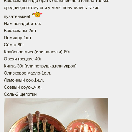
Баклажаны надо брать большие,но я нашла только
средние,поэтому они у меня получились такие
пузатенькие!
Нам понадобится:
Баклажаны-2шт
Помидор-1шт
Сёмга-80г
Крабовое мясо(или палочки)-80г
Орехи грецкие-40г
Кинза-30г (или петрушка,или укроп)
Оливковое масло-1с.л.
Лимонный сок-1ч.л.
Соевый соус-1ч.л.
Соль-2 щепотки