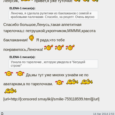
Ленусик,
привет,я уже туточки!
ELENA-1 писал(а):
Леночка, я сделала рулетики из баклажанов с семгой и
крабовыми палочками.
Спасибо, за рецепт. Очень вкусно
Спасибо большое,Ленусь,такая аппетитная
тарелочка,с петрушкой,укропчиком,ММММ,красота
баклажанная!
Я рада,что тебе
понравилось,Леночка!
ELENA-1 писал(а):
Узнала по тарелочке , которую увидела в "бегущей
строке"
Да,мы тут уже многих узнаём не по
аватаркам,а по тарелочкам.
[url=http://[censored smayliki]/smilie-759118599.html]
[/url]
14 Авг 2014 2:53