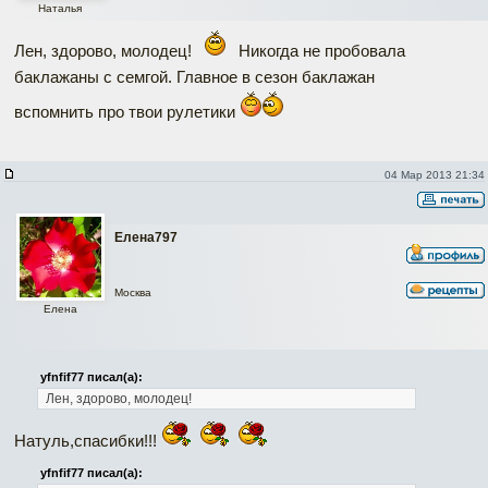
Наталья
Лен, здорово, молодец!
Никогда не пробовала
баклажаны с семгой. Главное в сезон баклажан
вспомнить про твои рулетики
04 Мар 2013 21:34
Елена797
Москва
Елена
yfnfif77 писал(а):
Лен, здорово, молодец!
Натуль,спасибки!!!
yfnfif77 писал(а):