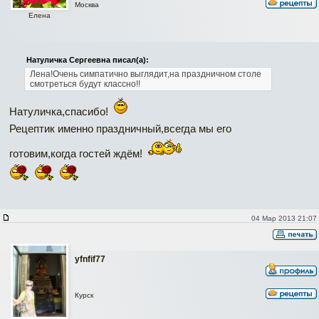
Москва
Елена
Натуличка Сергеевна писал(а):
Лена!Очень симпатично выглядит,на праздничном столе
смотреться будут классно!!
Натуличка,спасибо!
Рецептик именно праздничный,всегда мы его
готовим,когда гостей ждём!
04 Мар 2013 21:07
yfnfif77
Курск