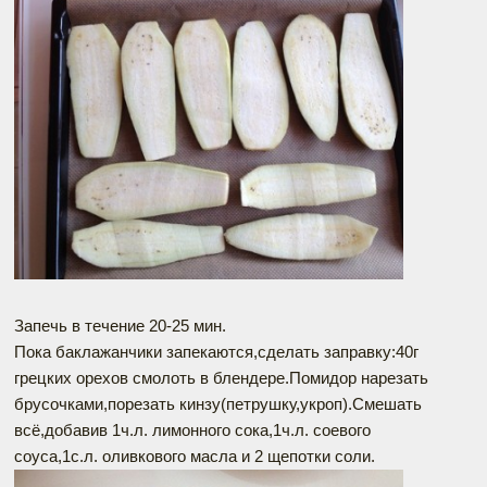
Запечь в течение 20-25 мин.
Пока баклажанчики запекаются,сделать заправку:40г
грецких орехов смолоть в блендере.Помидор нарезать
брусочками,порезать кинзу(петрушку,укроп).Смешать
всё,добавив 1ч.л. лимонного сока,1ч.л. соевого
соуса,1с.л. оливкового масла и 2 щепотки соли.