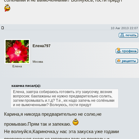
10 Авг 2013 22:07
Елена797
Москва
Елена
казачка писал(а):
Елена, завтра собираюсь готовить эту закусочку, возник
вопросик: баклажаны не нужно предварительно солить,
затем промывать и.т.д? Т.е., их надо запечь не солёными
и не вымоченными? Волнуюсь, гости придут
Карина,я никогда предварительно не солю,не
промываю.Прям так и запекаю.
Не волнуйся,Кариночка,у нас эта закуска уже годами
проверенная,сколько готовили,только похвалы и