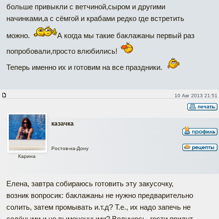
больше привыкли с ветчиной,сыром и другими
начинками,а с сёмгой и крабами редко где встретить
можно.
А когда мы такие баклажаны первый раз
попробовали,просто влюбились!
Теперь именно их и готовим на все праздники.
10 Авг 2013 21:51
казачка
Ростов-на-Дону
Карина
Елена, завтра собираюсь готовить эту закусочку,
возник вопросик: баклажаны не нужно предварительно
солить, затем промывать и.т.д? Т.е., их надо запечь не
солёными и не вымоченными? Волнуюсь, гости придут