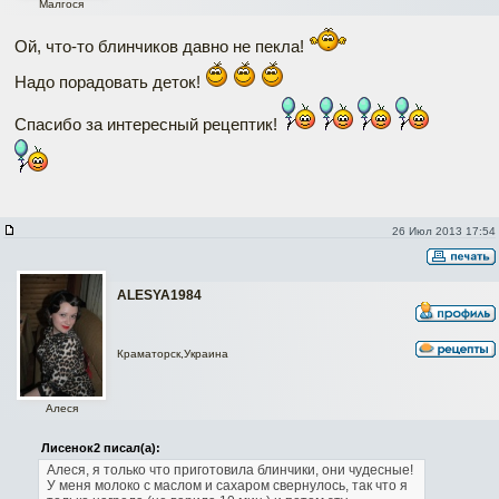
Малгося
Ой, что-то блинчиков давно не пекла!
Надо порадовать деток!
Спасибо за интересный рецептик!
26 Июл 2013 17:54
АLESYA1984
Краматорск,Украина
Алеся
Лисенок2 писал(а):
Алеся, я только что приготовила блинчики, они чудесные!
У меня молоко с маслом и сахаром свернулось, так что я