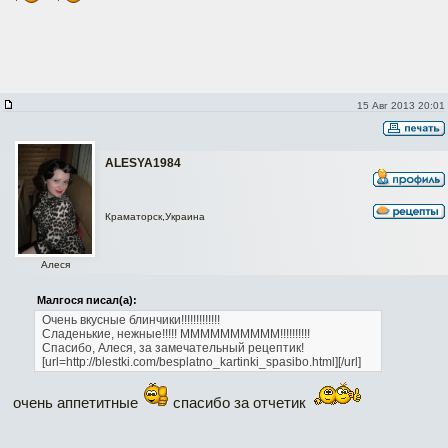
15 Авг 2013 20:01
АLESYA1984
Краматорск,Украина
Алеся
Малгося писал(а):
Очень вкусные блинчики!!!!!!!!!!!!!
Сладенькие, нежные!!!!!
ММММММММММ!!!!!!!!!!
Спасибо, Алеся, за замечательный рецептик!
[url=http://blestki.com/besplatno_kartinki_spasibo.html][/url]
очень аппетитные
спасибо за отчетик