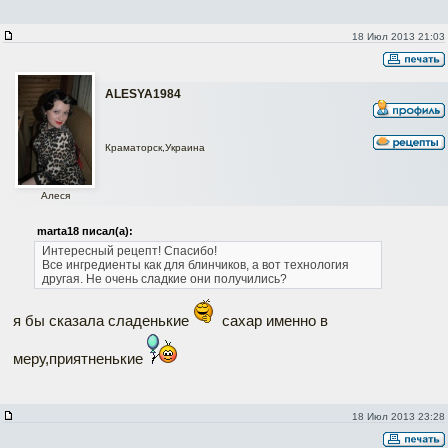
18 Июл 2013 21:03
АLESYA1984
Краматорск,Украина
Алеся
marta18 писал(а):
Интересный рецепт!
Спасибо!
Все ингредиенты как для блинчиков, а вот технология
другая.
Не очень сладкие они получились?
я бы сказала сладенькие
сахар именно в
меру,приятненькие
18 Июл 2013 23:28