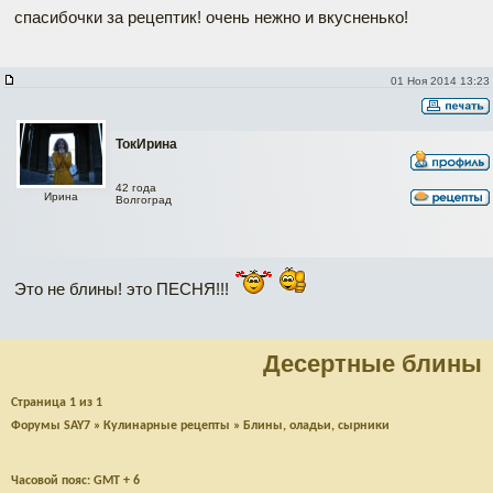
спасибочки за рецептик! очень нежно и вкусненько!
01 Ноя 2014 13:23
ТокИрина
42 года
Ирина
Волгоград
Это не блины! это ПЕСНЯ!!!
Десертные блины
Страница
1
из
1
Форумы SAY7
»
Кулинарные рецепты
»
Блины, оладьи, сырники
Часовой пояс: GMT + 6