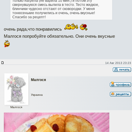
только нагрела (не варила 10 мин.) и потом эту
свернувшуюся смесь вылила в тесто. Тесто жидкое,
блинчики чудесно отстают от сковородки. У меня
тонюсенькие получились и очень, очень вкусные!
Спасибо за рецепт!
очень рада,что понравились
Малгося попробуйте обязательно. Они очень вкусные
14 Авг 2013 23:23
Малгося
Украина
Малгося