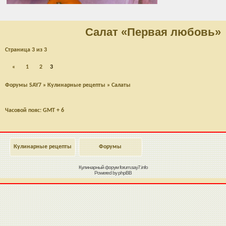
Салат «Первая любовь»
Страница
3
из
3
«
1
2
3
Форумы SAY7
»
Кулинарные рецепты
»
Салаты
Часовой пояс: GMT + 6
Кулинарные рецепты
Форумы
Кулинарный форум
forum.say7.info
Powered by
phpBB