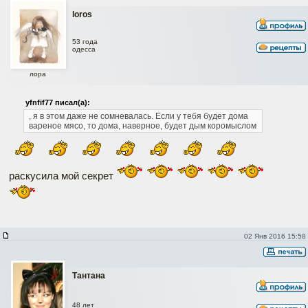
loros
53 года
одесса
лора
yfnfif77 писал(а):
, я в этом даже не сомневалась. Если у тебя будет дома
вареное мясо, то дома, наверное, будет дым коромыслом
раскусила мой секрет
02 Янв 2016 15:58
Тантана
48 лет