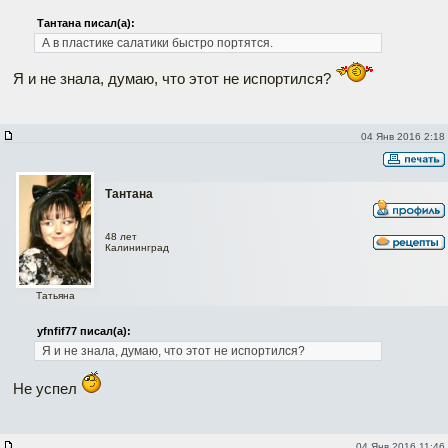
Тантана писал(а):
А в пластике салатики быстро портятся.
Я и не знала, думаю, что этот не испортился?
04 Янв 2016 2:18
Тантана
48 лет
Калининград
Татьяна
yfnfif77 писал(а):
Я и не знала, думаю, что этот не испортился?
Не успел
04 Янв 2016 11:46