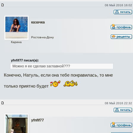
08 Май 2016 16:02
казачка
Ростов-на-Дону
Карина
yfnfif77 писал(а):
Можно я ее сделаю заглавной???
Конечно, Натуль, если она тебе понравилась, то мне
только приятно будет
08 Май 2016 22:32
yfnfif77