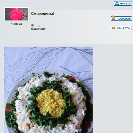
Смородинка!
Фаниса
61 год
Башкирия