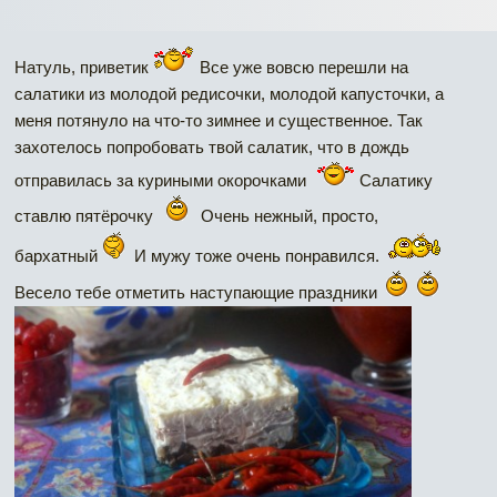
Натуль, приветик
Все уже вовсю перешли на
салатики из молодой редисочки, молодой капусточки, а
меня потянуло на что-то зимнее и существенное. Так
захотелось попробовать твой салатик, что в дождь
отправилась за куриными окорочками
Салатику
ставлю пятёрочку
Очень нежный, просто,
бархатный
И мужу тоже очень понравился.
Весело тебе отметить наступающие праздники