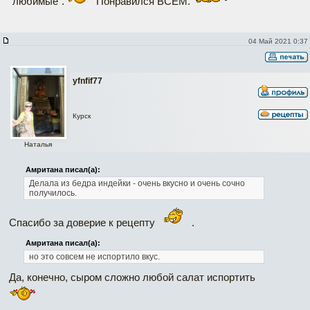
"любимые".
Понравился ВСЕМ.
04 Май 2021 0:37
yfnfif77
Курск
Наталья
Амритана писал(а):
Делала из бедра индейки - очень вкусно и очень сочно
получилось.
Спасибо за доверие к рецепту
.
Амритана писал(а):
но это совсем не испортило вкус.
Да, конечно, сыром сложно любой салат испортить