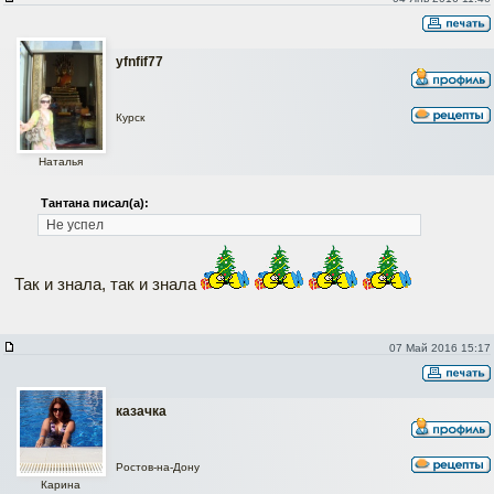
yfnfif77
Курск
Наталья
Тантана писал(а):
Не успел
Так и знала, так и знала
07 Май 2016 15:17
казачка
Ростов-на-Дону
Карина