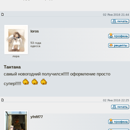
02 Янв 2016 21:44
loros
53 года
одесса
лора
Тантана
самый новогодний получился!!!!! оформление просто
супер!!!!!
02 Янв 2016 22:25
yfnfif77