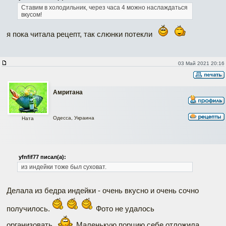
Ставим в холодильник, через часа 4 можно наслаждаться
вкусом!
я пока читала рецепт, так слюнки потекли
03 Май 2021 20:16
Амритана
Одесса, Украина
Ната
yfnfif77 писал(а):
из индейки тоже был суховат.
Делала из бедра индейки - очень вкусно и очень сочно
получилось.
Фото не удалось
организовать.
Маленькую порцию себе отложила