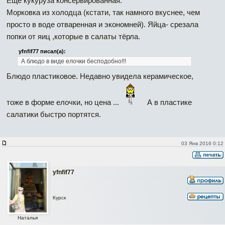
Еще кукуруза консервированная.
Морковка из холодца (кстати, так намного вкуснее, чем
просто в воде отваренная и экономней). Яйца- срезала
попки от яиц ,которые в салаты тёрла.
yfnfif77 писал(а):
А блюдо в виде елочки бесподобно!!!
Блюдо пластиковое. Недавно увидела керамическое,
тоже в форме елочки, но цена ...
А в пластике
салатики быстро портятся.
03 Янв 2016 0:12
yfnfif77
Курск
Наталья