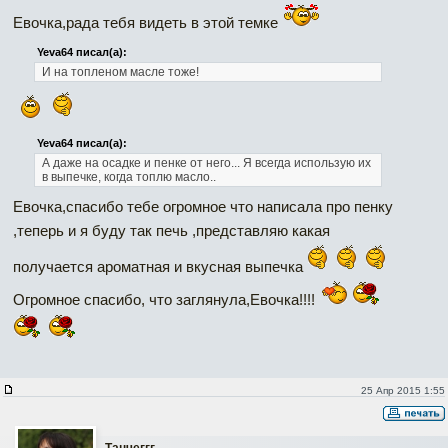
Евочка,рада тебя видеть в этой темке
Yeva64 писал(а):
И на топленом масле тоже!
Yeva64 писал(а):
А даже на осадке и пенке от него... Я всегда использую их
в выпечке, когда топлю масло..
Евочка,спасибо тебе огромное что написала про пенку
,теперь и я буду так печь ,представляю какая
получается ароматная и вкусная выпечка
Огромное спасибо, что заглянула,Евочка!!!!
25 Апр 2015 1:55
Танчеггг