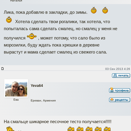
Наталья
Лика, пока добавлю в закладки, до зимы.
Хотела сделать твои рогалики, так хотела, что
попыталась сама сделать смалец, но смалец у меня не
получился
, может потому, что сало было из
морозилки, буду ждать пока хрюшки в деревне
вырастут и мама сделает смалец из свежего сала.
03 Сен 2013 4:26
Yeva64
Ева
Ереван, Армения
На смальце шикарное песочное тесто получается!!!!!