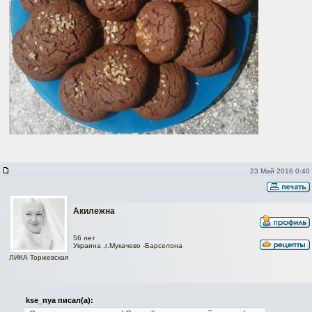
23 Май 2016 0:40
Акилежна
56 лет
Украина ,г.Мукачево -Барселона
ЛИКА Торжевская
kse_nya писал(а):