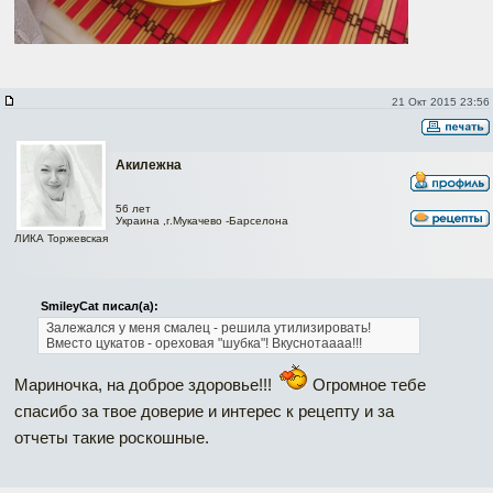
21 Окт 2015 23:56
Акилежна
56 лет
Украина ,г.Мукачево -Барселона
ЛИКА Торжевская
SmileyCat писал(а):
Залежался у меня смалец - решила утилизировать!
Вместо цукатов - ореховая "шубка"! Вкуснотаааа!!!
Мариночка, на доброе здоровье!!!
Огромное тебе
спасибо за твое доверие и интерес к рецепту и за
отчеты такие роскошные.