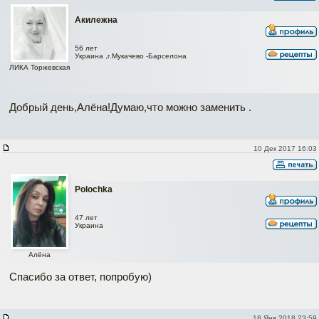
Акилежна
56 лет
Украина ,г.Мукачево -Барселона
ЛИКА Торжевская
Добрый день,Алёна!Думаю,что можно заменить .
10 Дек 2017 16:03
Polochka
47 лет
Украина
Алёна
Спасибо за ответ, попробую)
Наверх
18 Янв 2018 23:59