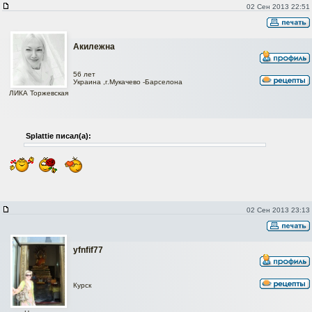
02 Сен 2013 22:51
Акилежна
56 лет
Украина ,г.Мукачево -Барселона
ЛИКА Торжевская
Splattie писал(а):
02 Сен 2013 23:13
yfnfif77
Курск