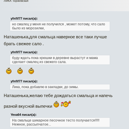
ЛИКА Торжевская
yfnfif77 писал(а):
но смалец у меня не получился , может потому, что сало
было из морозилки,
Наташенька,для смальца наверное все таки лучше
брать свежее сало .
yfnfif77 писал(а):
буду ждать пока хрюшки в деревне вырастут и мама
сделает смалец из свежего сала.
yfnfif77 писал(а):
Лика, пока добавлю в закладки, до зимы.
Наташенька,желаю тебе дождаться смальца и напечь
разной вкусной выпечки
Yeva64 писал(а):
На смальце шикарное песочное тесто получается!!!!!
Нежное, рассыпчатое...