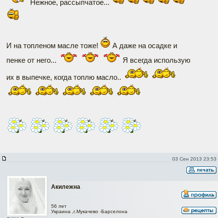
Нежное, рассыпчатое...
И на топленом масле тоже!
А даже на осадке и
пенке от него...
Я всегда использую
их в выпечке, когда топлю масло..
03 Сен 2013 23:53
Акилежна
56 лет
Украина ,г.Мукачево -Барселона