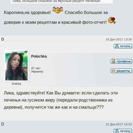
Лика, большое спасибо за вкусный рецепт печенья!
Каролина,на здоровье!
Спасибо большое за
доверие к моим рецептам и красивый фото-отчет!
10 Дек 2017 13:30
Polochka
47 лет
Украина
Алёна
Лика, здравствуйте! Как Вы думаете: если сделать эти
печенья на гусином жиру (передали родственники из
деревни), получится так же как и на смальце???
10 Дек 2017 16:02