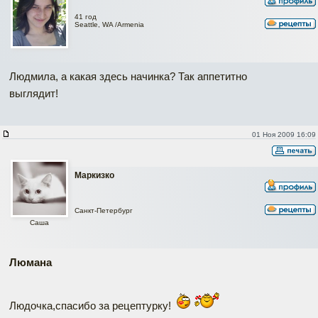
41 год
Seattle, WA /Armenia
Людмила, а какая здесь начинка? Так аппетитно
выглядит!
01 Ноя 2009 16:09
Маркизко
Санкт-Петербург
Саша
Люмана
Людочка,спасибо за рецептурку!