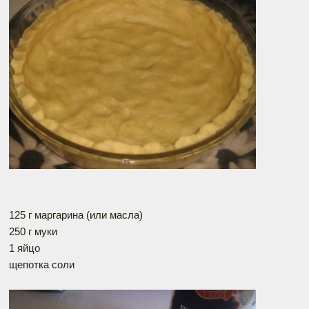
125 г маргарина (или масла)
250 г муки
1 яйцо
щепотка соли