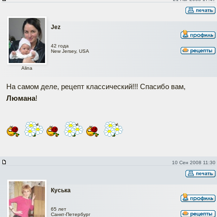
Jez
42 года
New Jersey, USA
Alina
На самом деле, рецепт классический!!! Спасибо вам,
Люмана
!
10 Сен 2008 11:30
Куська
65 лет
Санкт-Петербург