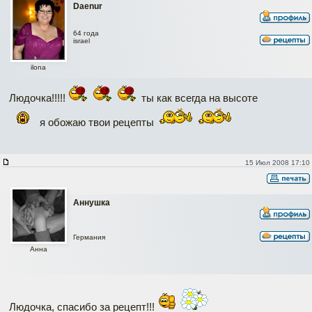
Daenur
64 года
israel
ilona
Людочка!!!!!
ты как всегда на высоте
я обожаю твои рецепты
15 Июл 2008 17:10
Аннушка
Германия
Аннa
Людочка, спасибо за рецепт!!!