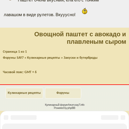
лавашом в виде рулетов. Вкууусно!
Овощной паштет с авокадо и
плавленым сыром
Страница
1
из
1
Форумы SAY7
»
Кулинарные рецепты
»
Закуски и бутерброды
Часовой пояс: GMT + 6
Кулинарные рецепты
Форумы
Кулинарный форум
forum.say7.info
Powered by
phpBB