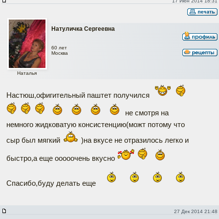
17 Июн 2014 18:31
Натуличка Сергеевна
60 лет
Москва
Наталья
Настюш,офигительный паштет получился
не смотря на
немного жидковатую консистенцию(можт потому что
сыр был мягкий
)на вкусе не отразилось легко и
быстро,а еще ооооочень вкусно
Спасибо,буду делать еще
27 Дек 2014 21:48