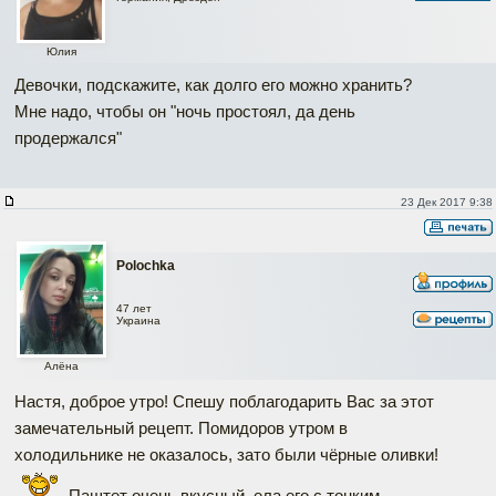
Юлия
Девочки, подскажите, как долго его можно хранить?
Мне надо, чтобы он "ночь простоял, да день
продержался"
23 Дек 2017 9:38
Polochka
47 лет
Украина
Алёна
Настя, доброе утро! Спешу поблагодарить Вас за этот
замечательный рецепт. Помидоров утром в
холодильнике не оказалось, зато были чёрные оливки!
Паштет очень вкусный, ела его с тонким