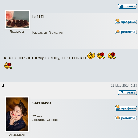
Le11DI
Людмила
Казахстан-Германия
к весенне-летнему сезону, то что надо
11 Мар 2014 0:23
Sarahanda
37 лет
Украина, Донецк
Анастасия