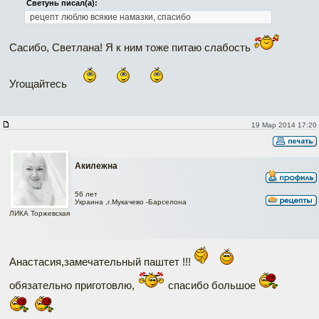
Светунь писал(а):
рецепт люблю всякие намазки, спасибо
Сасибо, Светлана! Я к ним тоже питаю слабость
Угощайтесь
19 Мар 2014 17:20
Акилежна
56 лет
Украина ,г.Мукачево -Барселона
ЛИКА Торжевская
Анастасия,замечательный паштет !!!
обязательно приготовлю,
спасибо большое