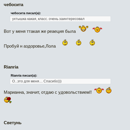
чебосита
чебосита писал(а):
ухтышка какая, класс.
очень заинтересовал
Вот у меня ттакая же реаеция была
Пробуй н аздоровье,Лола
Rianria
Rianria писал(а):
О...это для меня.... Спасибо)))
Марианна, значит, отдаю с удовольствием!!
Светунь