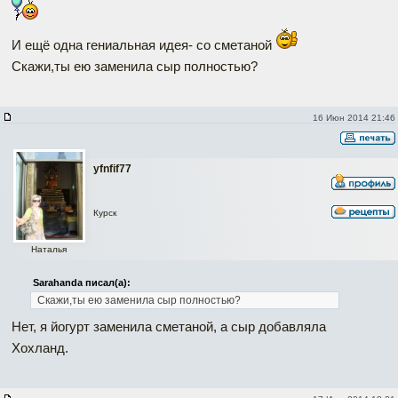
И ещё одна гениальная идея- со сметаной
Скажи,ты ею заменила сыр полностью?
16 Июн 2014 21:46
yfnfif77
Курск
Наталья
Sarahanda писал(а):
Скажи,ты ею заменила сыр полностью?
Нет, я йогурт заменила сметаной, а сыр добавляла
Хохланд.