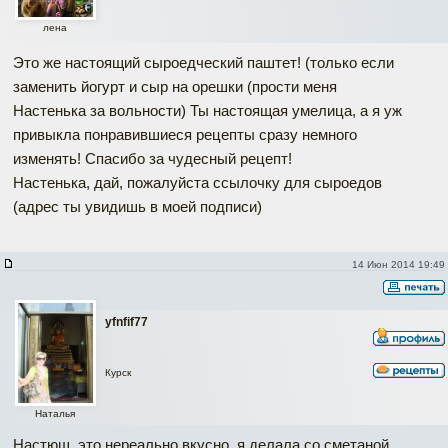
лена
Это же настоящий сыроедческий паштет! (только если
заменить йогурт и сыр на орешки (прости меня
Настенька за вольности) Ты настоящая умелица, а я уж
привыкла понравившиеся рецепты сразу немного
изменять! Спасибо за чудесный рецепт!
Настенька, дай, пожалуйста ссылочку для сыроедов
(адрес ты увидишь в моей подписи)
14 Июн 2014 19:49
yfnfif77
Курск
Наталья
Настюш, это нереально вкусно, я делала со сметаной,