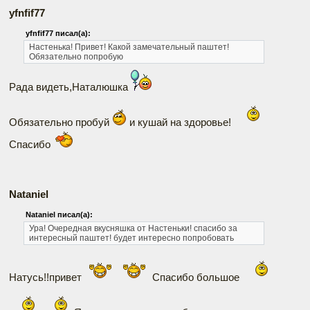
yfnfif77
yfnfif77 писал(а):
Настенька! Привет! Какой замечательный паштет!
Обязательно попробую
Рада видеть,Наталюшка
Обязательно пробуй
и кушай на здоровье!
Спасибо
Nataniel
Nataniel писал(а):
Ура! Очередная вкусняшка от Настеньки! спасибо за
интересный паштет! будет интересно попробовать
Натусь!!привет
Спасибо большое