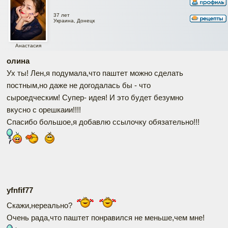
37 лет
Украина, Донецк
Анастасия
олина
Ух ты! Лен,я подумала,что паштет можно сделать
постным,но даже не догодалась бы - что
сыроедческим! Супер- идея! И это будет безумно
вкусно с орешкаии!!!!
Спасибо большое,я добавлю ссылочку обязательно!!!
yfnfif77
Скажи,нереально?
Очень рада,что паштет понравился не меньше,чем мне!