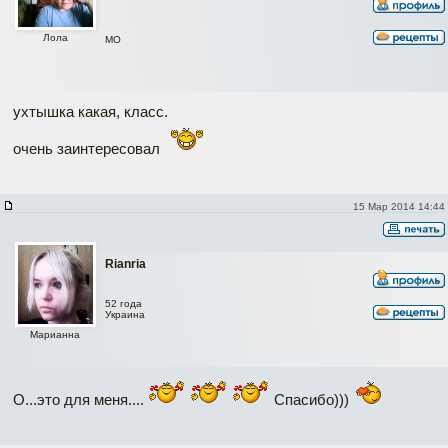
Лола
МО
ухтышка какая, класс.
очень заинтересовал
15 Мар 2014 14:44
Rianria
52 года
Украина
Марианна
О...это для меня....
Спасибо)))