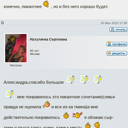
конечно, пикантнее
, но и без него хорошо будет.
10 Июн 2015 17:39
Натуличка Сергеевна
60 лет
Москва
Наталья
Александра,спасибо большое
мне понравилось это пикантное сочетание(семья
правда не оценила
и все из-за тмина)а мне
действительно понравилось
я обожаю сыр-
тмин,и груша здесь очень даже к месту