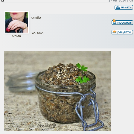
Патэ из маринованных грибов (Marinated Mushroom Spread)
17 Авг 2014 7:08
omilo
VA, USA
Ольга