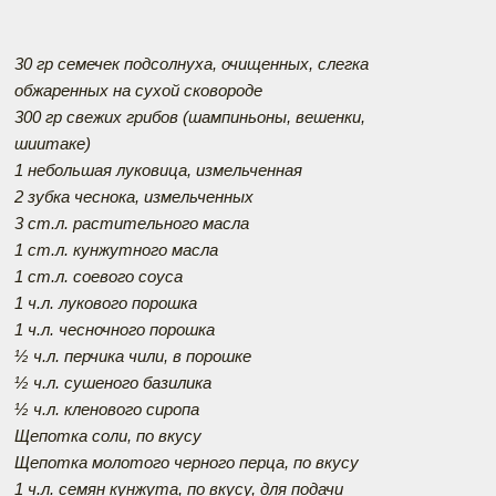
30 гр семечек подсолнуха, очищенных, слегка
обжаренных на сухой сковороде
300 гр свежих грибов (шампиньоны, вешенки,
шиитаке)
1 небольшая луковица, измельченная
2 зубка чеснока, измельченных
3 ст.л. растительного масла
1 ст.л. кунжутного масла
1 ст.л. соевого соуса
1 ч.л. лукового порошка
1 ч.л. чесночного порошка
½ ч.л. перчика чили, в порошке
½ ч.л. сушеного базилика
½ ч.л. кленового сиропа
Щепотка соли, по вкусу
Щепотка молотого черного перца, по вкусу
1 ч.л. семян кунжута, по вкусу, для подачи