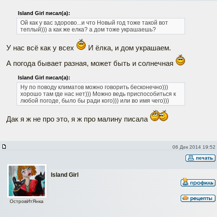
Island Girl писал(а):
Ой как у вас здорово...и что Новый год тоже такой вот
теплый))) а как же елка? а дом тоже украшаешь?
У нас всё как у всех
И ёлка, и дом украшаем.
А погода бывает разная, может быть и солнечная
Island Girl писал(а):
Ну по поводу климатов можно говорить бесконечно)))
хорошо там где нас нет))) Можно ведь приспособиться к
любой погоде, было бы ради кого))) или во имя чего)))
Дак я ж не про это, я ж про малину писала
06 Дек 2014 19:52
Island Girl
ОстровИтЯнка