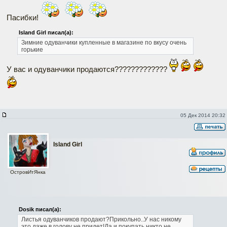
Пасибки!
Island Girl писал(а):
Зимние одуванчики купленные в магазине по вкусу очень
горькие
У вас и одуванчики продаются?????????????
05 Дек 2014 20:32
Island Girl
ОстровИтЯнка
Dosik писал(а):
Листья одуванчиков продают?Прикольно..У нас никому
это даже в голову не придет!Да и покупать никто не