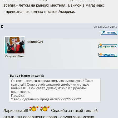
всегда - летом на рынках местная, а зимой в магазинах
- привозная из южных штатов Америки.
05 Дек 2014 21:49
Island Girl
ОстровИтЯнка
Багира-Манго писал(а):
От твоего салатика среди зимы летом пахнуло!!!
Такая
красота!!!!
Соло в этой салатной симфонии я отдаю
малине!!!!!
Такой салат, думаю, можно и с рукколой
приготовить!
Пасибки!
У вас и одуванчики продаются?????????????
Ларисонька!!!
Спасибо за такой теплый
отзыв...ты совершенно права - одуванчики можно