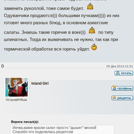
заменить руколлой, тоже самое будет.
Одуванчики продаются))) большими пучками))))) из них
готовят много разных блюд, в основном азиатские
салаты. Знаешь такие горячие в воке)))
по типу
шпинатных. Тогда их вымачивать не нужно, так как при
термической обработке вся горечь уйдет.
05 Дек 2014 21:51
Island Girl
ОстровИтЯнка
Вереск писал(а):
Иечка,какие краски
салат просто "дышит" весной
Спасибо что поделилась рецептом