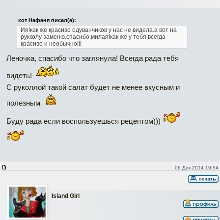
кот Нафаня писал(а):
Ия!как же красиво
одуванчиков у нас не видела.а вот на
рукколу заменю.спасибо,милая!как же у тебя всегда
красиво и необычно!!!
Леночка, спасибо что заглянула! Всегда рада тебя
видеть!
С руколлой такой салат будет не менее вкусным и
полезным
Буду рада если воспользуешься рецептом)))
06 Дек 2014 19:54
Island Girl