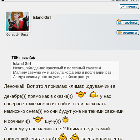
Island Girl
ОстровИтЯнка
ТЕН писал(а):
Island Girl
Иечка, обалденно красивый и полезный салатик!
Малину свежую уж и забыла когда ела в последний раз.
А одуванчики у нас на улице сейчас растут
Леночка!!! Вот это я понимаю климат...одуванчики в
декабре))) прямо как в сказке)))
у нас
наверное тоже можно их найти, если раскопать
немножко снега))) но они будут уже не такими свежими
и сочными))
шучу)))
А почему у вас малины нет? Климат ведь самый
наилучший считается)))
здесь малина есть