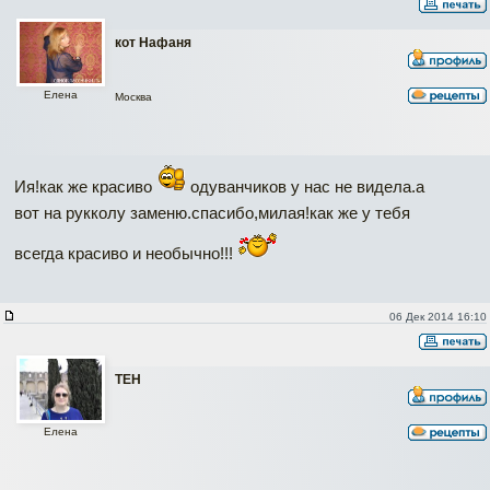
кот Нафаня
Елена
Москва
Ия!как же красиво
одуванчиков у нас не видела.а
вот на рукколу заменю.спасибо,милая!как же у тебя
всегда красиво и необычно!!!
06 Дек 2014 16:10
ТЕН
Елена