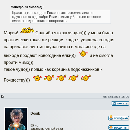
Манефа-ru писал(а):
Красота,только где в России взять свежие листья
одуванчика в декабре.Если только у братьев-месяцев
вместо подснежников попросить
Мария!
Спасибо что заглянула))) у меня была
практически такая же реакция когда я увидела сегодня
на прилавке листья одуванчиков в магазине где на
выходе продают новогодние елки)))
и не смогла
пройти мимо)))
такое чудо))) прямо как корзинка подснежников к
Рождеству)))
05 Дек 2014 15:00
Dosik
55 лет
Златоуст, Южный Урал