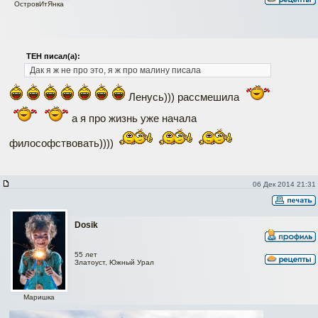
ОстровИтЯнка
ТЕН писал(а):
Дак я ж не про это, я ж про малину писала
Ленусь))) рассмешила
а я про жизнь уже начала
философствовать))))
06 Дек 2014 21:31
Dosik
55 лет
Златоуст, Южный Урал
Наверх
Маришка