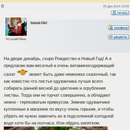
Салат из листьев одуванчика, редиса и огурцов
05 Дек 2014 10:02
Island Girl
ОстровИтЯнка
На дворе декабрь, скоро Рождество и Новый Год! А я
предлагаю вам веселый и очень витаминосодержащий
салат
может быть даже немножко сказочный, так
как известно что листья одуванчика лучше всего
собирать ранней весной до цветения и огрубления
листвы. Тогда они не горчат совершенно, а обладают
нежно - терпковатым привкусом. Зимние одуванчики
купленные в магазине по вкусу очень горькие, и чтобы
убрать ее нужно замочить их в подсоленной холодной
воде хотя бы на полчаса. Или обдать кипятком.