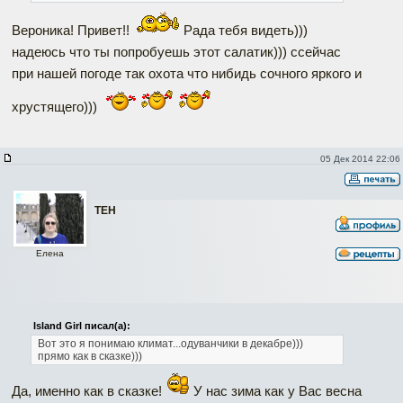
Вероника! Привет!!
Рада тебя видеть)))
надеюсь что ты попробуешь этот салатик))) ссейчас
при нашей погоде так охота что нибидь сочного яркого и
хрустящего)))
05 Дек 2014 22:06
ТЕН
Елена
Island Girl писал(а):
Вот это я понимаю климат...одуванчики в декабре)))
прямо как в сказке)))
Да, именно как в сказке!
У нас зима как у Вас весна