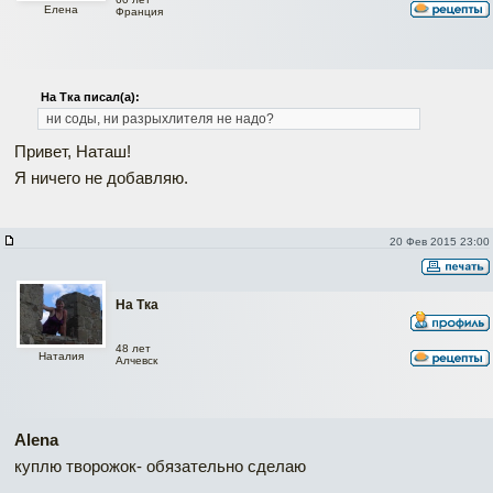
Елена
Франция
На Тка писал(а):
ни соды, ни разрыхлителя не надо?
Привет, Наташ!
Я ничего не добавляю.
20 Фев 2015 23:00
На Тка
48 лет
Наталия
Алчевск
Alena
куплю творожок- обязательно сделаю