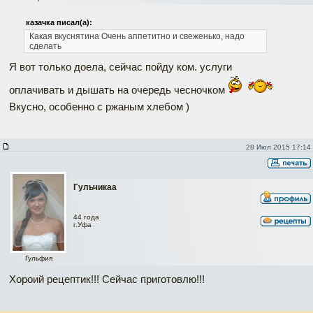
казачка писал(а):
Какая вкуснятина
Очень аппетитно и свеженько, надо
сделать
Я вот только доела, сейчас пойду ком. услуги
оплачивать и дышать на очередь чесночком
Вкусно, особенно с ржаным хлебом )
28 Июл 2015 17:14
Гульчикаа
44 года
г.Уфа
Гульфия
Хороий рецептик!!! Сейчас приготовлю!!!