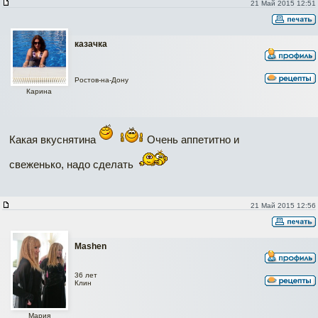
21 Май 2015 12:51
казачка
Ростов-на-Дону
Карина
Какая вкуснятина
Очень аппетитно и
свеженько, надо сделать
21 Май 2015 12:56
Mashen
36 лет
Клин
Мария