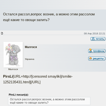
Остался рассол,вопрос возник, а можно этим рассолом
ещё какие то овощи залить?
08 Апр 2016 22:21
Малгося
Украина
Малгося
PirsLi
[URL=http://[censored smayliki]/smilie-
1252135431.html]
[/URL]
PirsLi писал(а):
Остался рассол,вопрос возник, а можно этим рассолом
ещё какие то овощи залить?