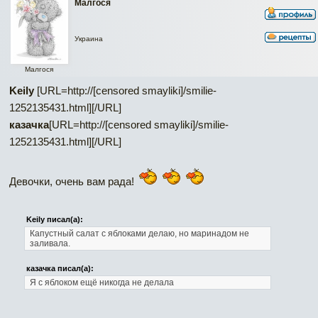
Малгося
Украина
Малгося
Keily
[URL=http://[censored smayliki]/smilie-
1252135431.html]
[/URL]
казачка
[URL=http://[censored smayliki]/smilie-
1252135431.html]
[/URL]
Девочки, очень вам рада!
Keily писал(а):
Капустный салат с яблоками делаю, но маринадом не
заливала.
казачка писал(а):
Я с яблоком ещё никогда не делала