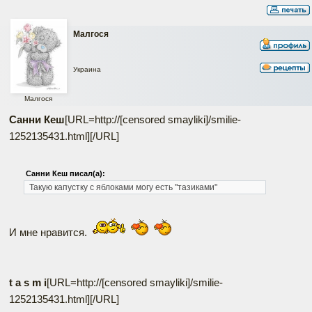
Малгося
Украина
Малгося
Санни Кеш
[URL=http://[censored smayliki]/smilie-
1252135431.html]
[/URL]
Санни Кеш писал(а):
Такую капустку с яблоками могу есть "тазиками"
И мне нравится.
t a s m i
[URL=http://[censored smayliki]/smilie-
1252135431.html]
[/URL]