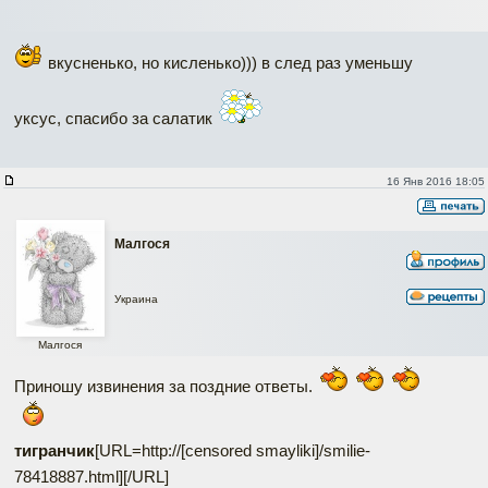
вкусненько, но кисленько))) в след раз уменьшу
уксус, спасибо за салатик
16 Янв 2016 18:05
Малгося
Украина
Малгося
Приношу извинения за поздние ответы.
тигранчик
[URL=http://[censored smayliki]/smilie-
78418887.html]
[/URL]