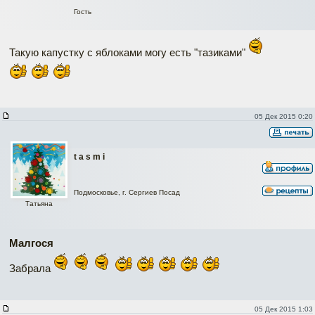
Гость
Такую капустку с яблоками могу есть "тазиками"
05 Дек 2015 0:20
t a s m i
Подмосковье, г. Сергиев Посад
Татьяна
Малгося
Забрала
05 Дек 2015 1:03