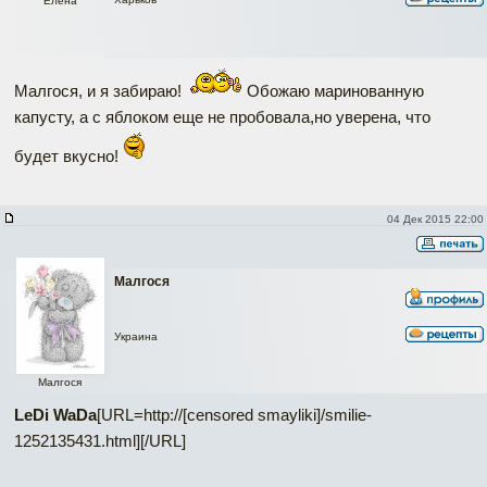
Елена
Малгося, и я забираю!
Обожаю маринованную
капусту, а с яблоком еще не пробовала,но уверена, что
будет вкусно!
04 Дек 2015 22:00
Малгося
Украина
Малгося
LeDi WaDa
[URL=http://[censored smayliki]/smilie-
1252135431.html]
[/URL]