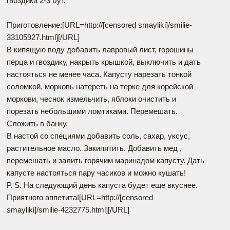
гвоздика 2-3 бут.
Приготовление:[URL=http://[censored smayliki]/smilie-
33105927.html]
[/URL]
В кипящую воду добавить лавровый лист, горошины
перца и гвоздику, накрыть крышкой, выключить и дать
настояться не менее часа. Капусту нарезать тонкой
соломкой, морковь натереть на терке для корейской
моркови, чеснок измельчить, яблоки очистить и
порезать небольшими ломтиками. Перемешать.
Сложить в банку.
В настой со специями добавить соль, сахар, уксус,
растительное масло. Закипятить. Добавить мед ,
перемешать и залить горячим маринадом капусту. Дать
капусте настояться пару часиков и можно кушать!
Р. S. На следующий день капуста будет еще вкуснее.
Приятного аппетита![URL=http://[censored
smayliki]/smilie-4232775.html]
[/URL]