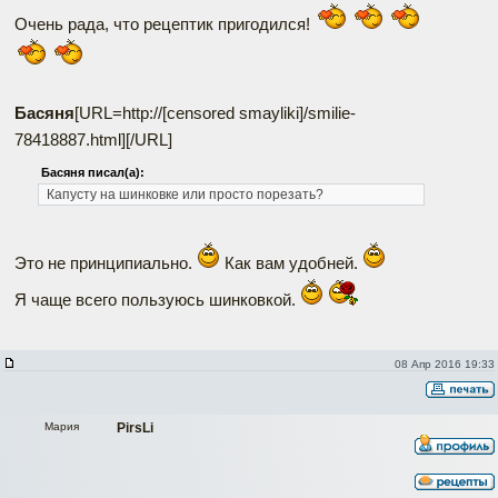
Очень рада, что рецептик пригодился!
Басяня
[URL=http://[censored smayliki]/smilie-
78418887.html]
[/URL]
Басяня писал(а):
Капусту на шинковке или просто порезать?
Это не принципиально.
Как вам удобней.
Я чаще всего пользуюсь шинковкой.
08 Апр 2016 19:33
Мария
PirsLi