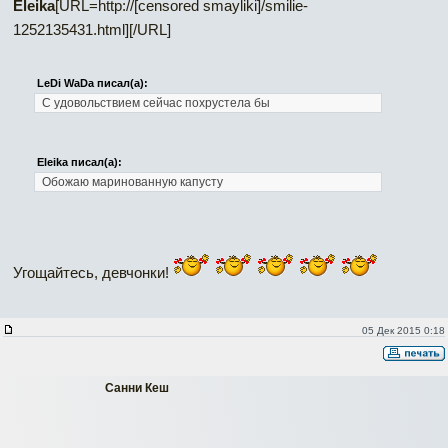
Eleika
[URL=http://[censored smayliki]/smilie-
1252135431.html]
[/URL]
LeDi WaDa писал(а):
С удовольствием сейчас похрустела бы
Eleika писал(а):
Обожаю маринованную капусту
Угощайтесь, девчонки!
05 Дек 2015 0:18
Санни Кеш