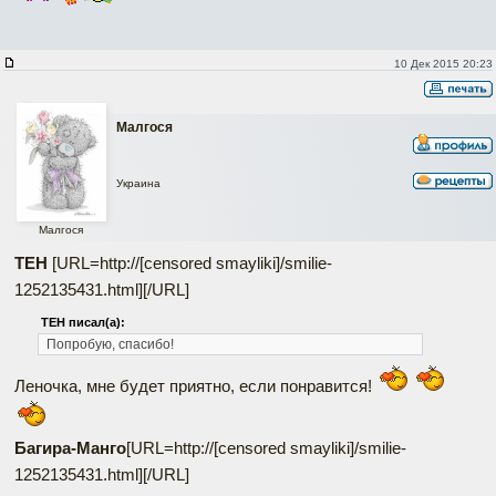
10 Дек 2015 20:23
Малгося
Украина
Малгося
ТЕН
[URL=http://[censored smayliki]/smilie-
1252135431.html]
[/URL]
ТЕН писал(а):
Попробую, спасибо!
Леночка, мне будет приятно, если понравится!
Багира-Манго
[URL=http://[censored smayliki]/smilie-
1252135431.html]
[/URL]