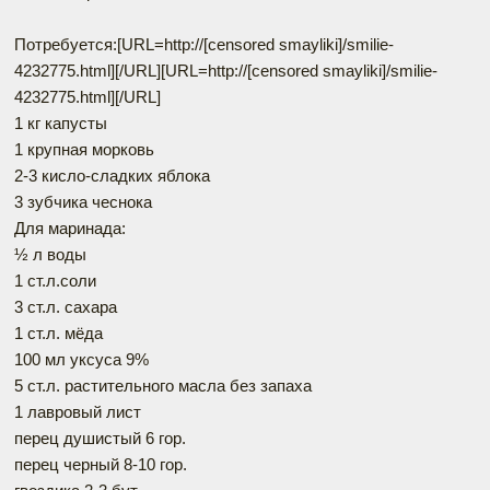
Потребуется:[URL=http://[censored smayliki]/smilie-
4232775.html]
[/URL][URL=http://[censored smayliki]/smilie-
4232775.html]
[/URL]
1 кг капусты
1 крупная морковь
2-3 кисло-сладких яблока
3 зубчика чеснока
Для маринада:
½ л воды
1 ст.л.соли
3 ст.л. сахара
1 ст.л. мёда
100 мл уксуса 9%
5 ст.л. растительного масла без запаха
1 лавровый лист
перец душистый 6 гор.
перец черный 8-10 гор.