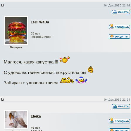
04 Дек 2015 21:49
LeDi WaDa
55 лет
-Москва-Ливан-
Валерия
Малгося, какая капустка !!!
С удовольствием сейчас похрустела бы
Забираю с удовольствием
04 Дек 2015 21:54
Eleika
46 лет
Харьков