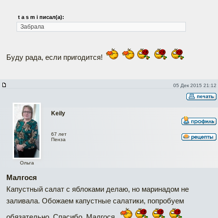
t a s m i писал(а):
Забрала
Буду рада, если пригодится!
05 Дек 2015 21:12
Keily
67 лет
Пенза
Ольга
Малгося
Капустный салат с яблоками делаю, но маринадом не
заливала. Обожаем капустные салатики, попробуем
обязательно. Спасибо, Малгося.