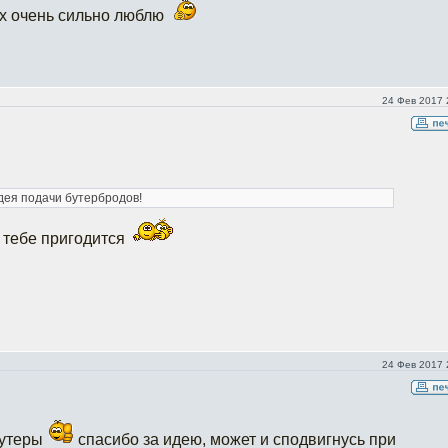
 их очень сильно люблю
24 Фев 2017 
дея подачи бутербродов!
и тебе пригодится
24 Фев 2017 
бутеры
спасибо за идею, может и сподвигнусь при