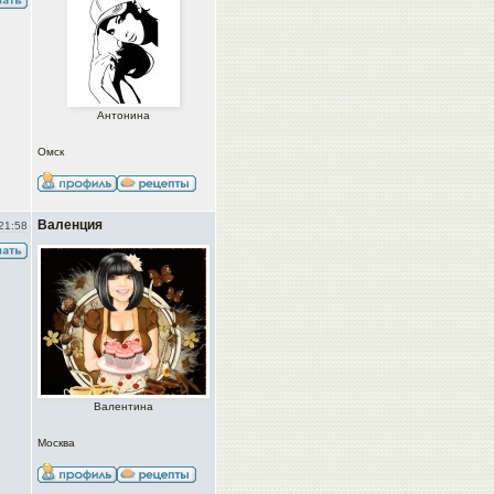
Антонина
Омск
Валенция
21:58
Валентина
Москва