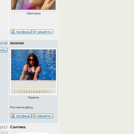
Светлана
казачка
13:39
Карина
Ростов-на-Дону
Сантима
15:17