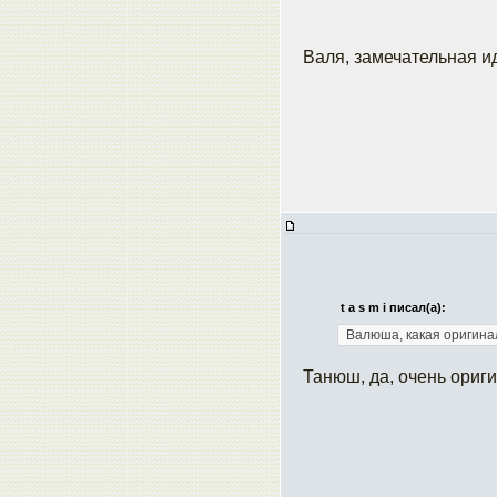
Валя, замечательная и
t a s m i писал(а):
Валюша, какая оригина
Танюш, да, очень ориг