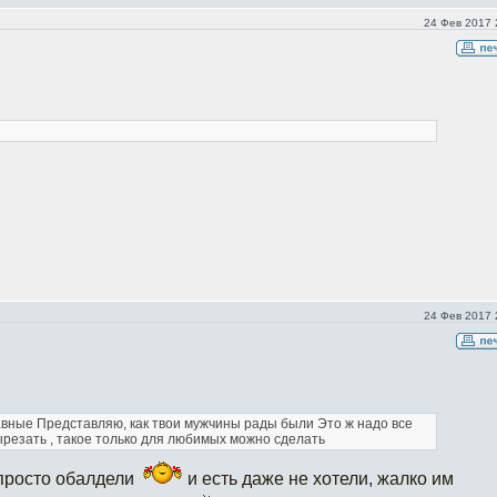
24 Фев 2017 
24 Фев 2017 
бавные
Представляю, как твои мужчины рады были
Это ж надо все
ырезать
, такое только для любимых можно сделать
просто обалдели
и есть даже не хотели, жалко им