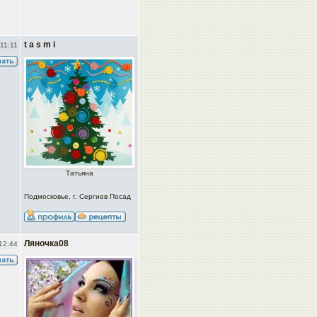
t a s m i
11:11
Татьяна
Подмосковье, г. Сергиев Посад
Ляночка08
12:44