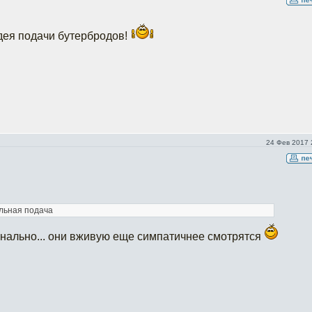
дея подачи бутербродов!
24 Фев 2017 
льная подача
инально... они вживую еще симпатичнее смотрятся