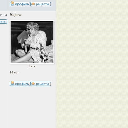
Majena
11:04
Катя
39 лет