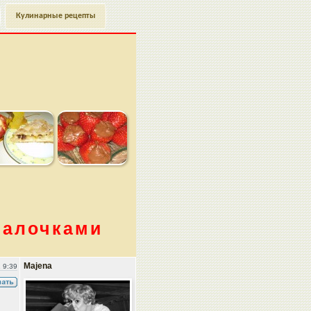
Кулинарные рецепты
палочками
Majena
 9:39