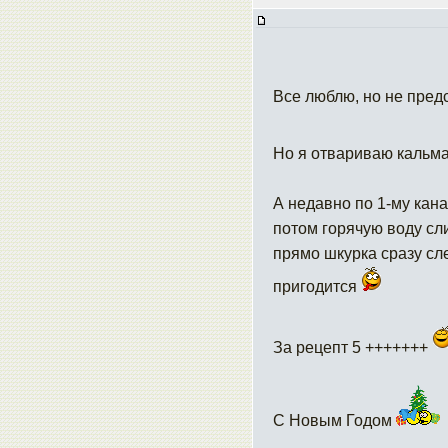
Все люблю, но не пред
Но я отвариваю кальма
А недавно по 1-му кан
потом горячую воду сли
прямо шкурка сразу сл
пригодится
За рецепт 5 +++++++
С Новым Годом