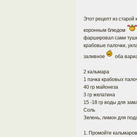
Этот рецепт из старой
коронным блюдом
фаршировал сами тушки
крабовые палочки, укл
заливное
оба вари
2 кальмара
1 пачка крабовых пало
40 гр майонеза
3 гр желатина
15 -18 гр воды для за
Соль
Зелень, лимон для под
1. Промойте кальмаров