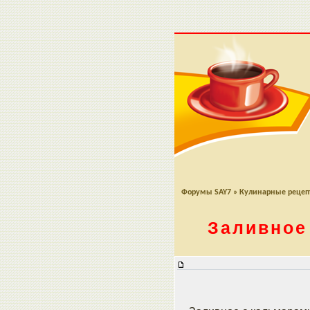
Форумы SAY7
»
Кулинарные реце
Заливное
Заливное с кальмарами и крабо