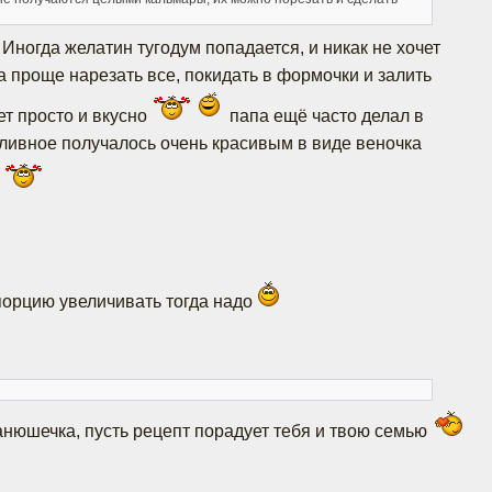
 Иногда желатин тугодум попадается, и никак не хочет
а проще нарезать все, покидать в формочки и залить
ет просто и вкусно
папа ещё часто делал в
аливное получалось очень красивым в виде веночка
 порцию увеличивать тогда надо
анюшечка, пусть рецепт порадует тебя и твою семью