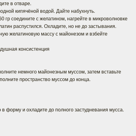
ите в отваре.
лодной кипячёной водой. Дайте набухнуть.
60 гр соедините с желатином, нагрейте в микроволновке
латин распустился. Охладите, но не до застывания.
ную желатиновую массу с майонезом и взбейте
здушная консистенция
полните немного майонезным муссом, затем вставьте
аполните пространство муссом до конца.
о в форму и охладите до полного застудневания мусса.