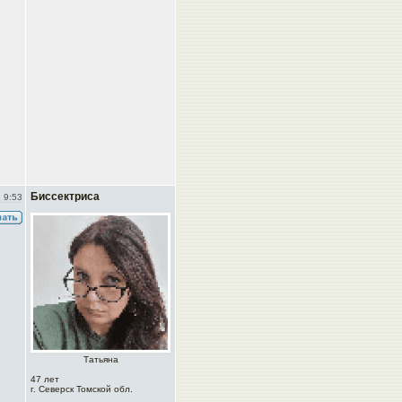
Биссектриса
 9:53
Татьяна
47 лет
г. Северск Томской обл.