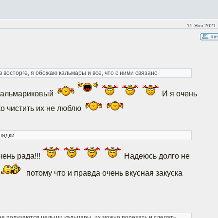
15 Янв 2021 
 в восторге, я обожаю кальмары и все, что с ними связано
 кальмариковый
И я очень
о чистить их не люблю
ладки
ень рада!!!
Надеюсь долго не
потому что и правда очень вкусная закуска
 не получаются целыми кальмары, их можно порезать и сделать