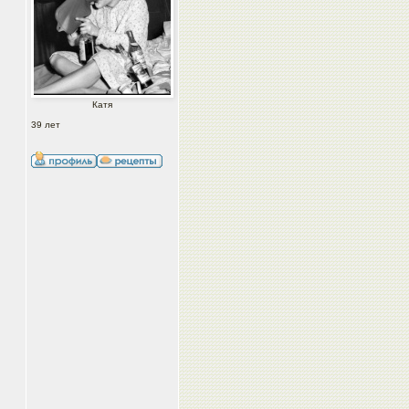
Катя
39 лет