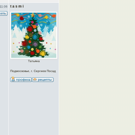
t a s m i
11:06
Татьяна
Подмосковье, г. Сергиев Посад