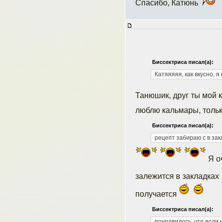
Спасибо, Катюнь
Биссектриса писал(а):
Катяяяяя, как вкусно, я
Танюшик, друг ты мой
люблю кальмары, тольк
Биссектриса писал(а):
рецепт забираю с в зак
Я оч
залежится в закладках
получается
Биссектриса писал(а):
понравилось, что если